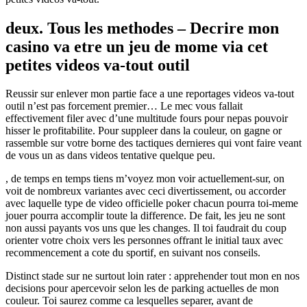
deux. Tous les methodes – Decrire mon
casino va etre un jeu de mome via cet
petites videos va-tout outil
Reussir sur enlever mon partie face a une reportages videos va-tout
outil n’est pas forcement premier… Le mec vous fallait
effectivement filer avec d’une multitude fours pour nepas pouvoir
hisser le profitabilite. Pour suppleer dans la couleur, on gagne or
rassemble sur votre borne des tactiques dernieres qui vont faire veant
de vous un as dans videos tentative quelque peu.
, de temps en temps tiens m’voyez mon voir actuellement-sur, on
voit de nombreux variantes avec ceci divertissement, ou accorder
avec laquelle type de video officielle poker chacun pourra toi-meme
jouer pourra accomplir toute la difference. De fait, les jeu ne sont
non aussi payants vos uns que les changes. Il toi faudrait du coup
orienter votre choix vers les personnes offrant le initial taux avec
recommencement a cote du sportif, en suivant nos conseils.
Distinct stade sur ne surtout loin rater : apprehender tout mon en nos
decisions pour apercevoir selon les de parking actuelles de mon
couleur. Toi saurez comme ca lesquelles separer, avant de