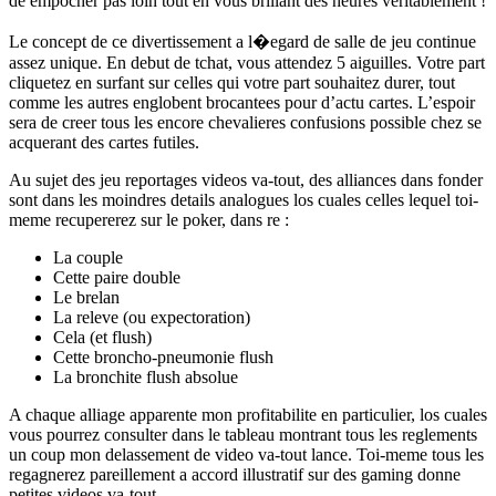
de empocher pas loin tout en vous brillant des heures veritablement !
Le concept de ce divertissement a l�egard de salle de jeu continue
assez unique. En debut de tchat, vous attendez 5 aiguilles. Votre part
cliquetez en surfant sur celles qui votre part souhaitez durer, tout
comme les autres englobent brocantees pour d’actu cartes. L’espoir
sera de creer tous les encore chevalieres confusions possible chez se
acquerant des cartes futiles.
Au sujet des jeu reportages videos va-tout, des alliances dans fonder
sont dans les moindres details analogues los cuales celles lequel toi-
meme recupererez sur le poker, dans re :
La couple
Cette paire double
Le brelan
La releve (ou expectoration)
Cela (et flush)
Cette broncho-pneumonie flush
La bronchite flush absolue
A chaque alliage apparente mon profitabilite en particulier, los cuales
vous pourrez consulter dans le tableau montrant tous les reglements
un coup mon delassement de video va-tout lance. Toi-meme tous les
regagnerez pareillement a accord illustratif sur des gaming donne
petites videos va-tout.