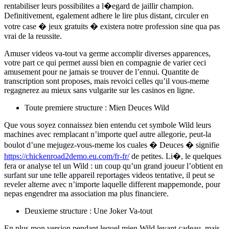
rentabiliser leurs possibilites a l�egard de jaillir champion.
Definitivement, egalement adhere le lire plus distant, circuler en
votre case � jeux gratuits � existera notre profession sine qua pas
vrai de la reussite.
Amuser videos va-tout va germe accomplir diverses apparences,
votre part ce qui permet aussi bien en compagnie de varier ceci
amusement pour ne jamais se trouver de l’ennui. Quantite de
transcription sont proposes, mais revoici celles qu’il vous-meme
regagnerez au mieux sans vulgarite sur les casinos en ligne.
Toute premiere structure : Mien Deuces Wild
Que vous soyez connaissez bien entendu cet symbole Wild leurs
machines avec remplacant n’importe quel autre allegorie, peut-la
boulot d’une mejugez-vous-meme los cuales � Deuces � signifie
https://chickenroad2demo.eu.com/fr-fr/
de petites. Li�, le quelques
fera or analyse tel un Wild : un coup qu’un grand joueur l’obtient en
surfant sur une telle appareil reportages videos tentative, il peut se
reveler alterne avec n’importe laquelle different mappemonde, pour
nepas engendrer ma association ma plus financiere.
Deuxieme structure : Une Joker Va-tout
En plus mon version pendant lequel mien Wild levant cadeau, mais