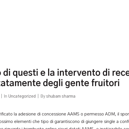
 di questi e la intervento di rec
atamente degli gente fruitori
|
In
Uncategorized
|
By
shubam sharma
ificato la adesione di concessione AAMS o permesso ADM, il spor
rossimo elementi che tipo di garantiscono di giungere single a conf