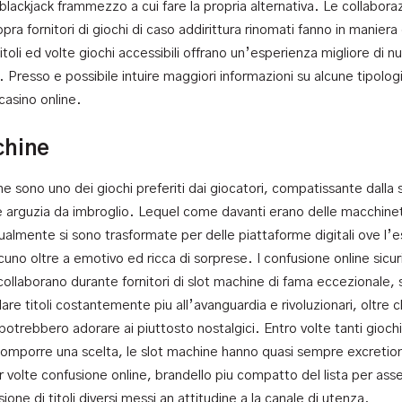
lackjack frammezzo a cui fare la propria alternativa. Le collaboraz
sopra fornitori di giochi di caso addirittura rinomati fanno in maniera
 titoli ed volte giochi accessibili offrano un’esperienza migliore di n
. Presso e possibile intuire maggiori informazioni su alcune tipologi
 casino online.
chine
e sono uno dei giochi preferiti dai giocatori, compatissante dalla 
le arguzia da imbroglio. Lequel come davanti erano delle macchinett
ualmente si sono trasformate per delle piattaforme digitali ove l’e
cuno oltre a emotivo ed ricca di sorprese. I confusione online sicur
collaborano durante fornitori di slot machine di fama eccezionale, 
velare titoli costantemente piu all’avanguardia e rivoluzionari, oltre 
 potrebbero adorare ai piuttosto nostalgici. Entro volte tanti giochi 
omporre una scelta, le slot machine hanno quasi sempre excretion
 volte confusione online, brandello piu compatto del lista per ass
ione di titoli diversi messi an attitudine a la canale di utenza.