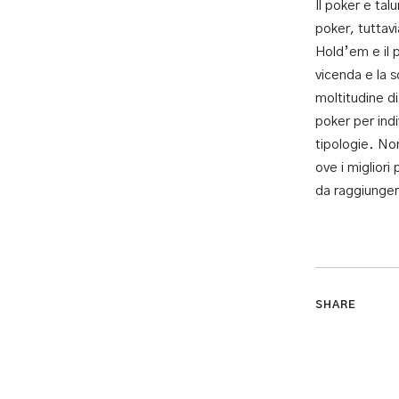
Il poker e tal
poker, tuttavi
Hold’em e il p
vicenda e la s
moltitudine di
poker per indi
tipologie. Non
ove i migliori
da raggiunger