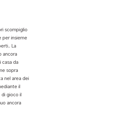
ri scompiglio
e per insieme
perti. La
 o ancora
i casa da
ome sopra
ta nel area dei
ediante il
di gioco il
 suo ancora