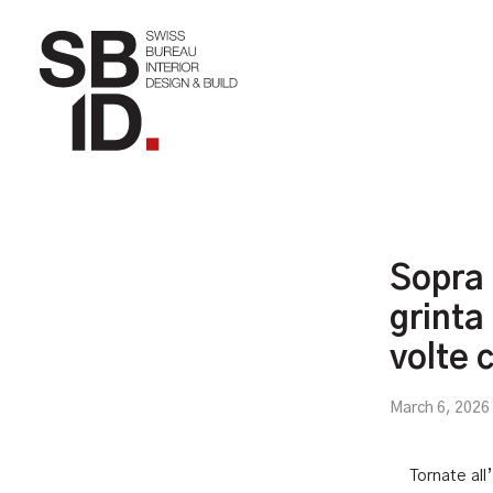
Sopra 
grinta
volte 
March 6, 2026
Tornate all