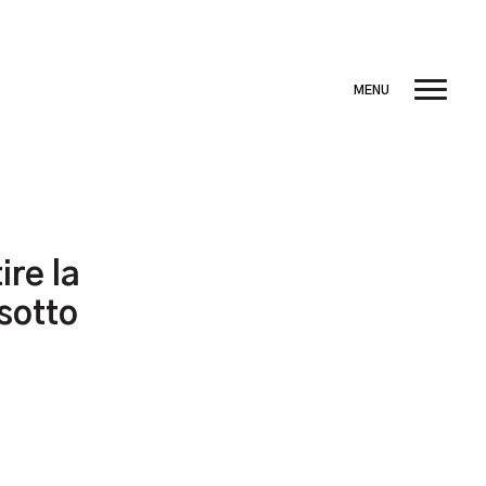
ire la
 sotto