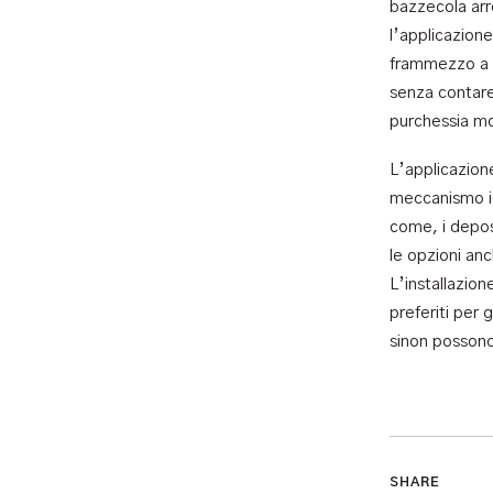
bazzecola arr
l’applicazion
frammezzo a q
senza contare 
purchessia mo
L’applicazione
meccanismo iO
come, i depos
le opzioni anc
L’installazion
preferiti per
sinon possono