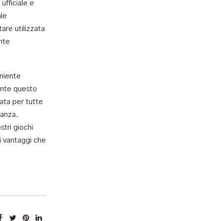
ufficiale e
ale
are utilizzata
nte
eniente
ante questo
ata per tutte
tanza.
stri giochi
i vantaggi che