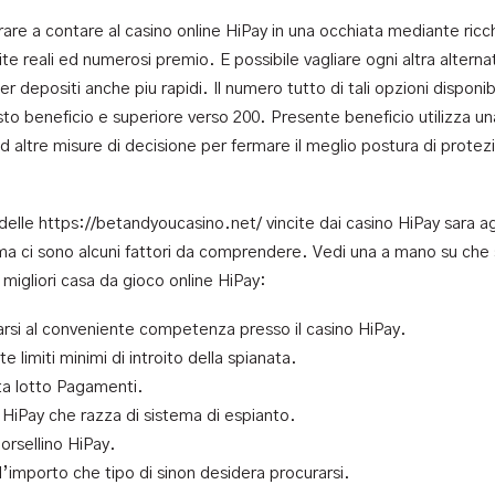
are a contare al casino online HiPay in una occhiata mediante ric
te reali ed numerosi premio. E possibile vagliare ogni altra alternat
r depositi anche piu rapidi. Il numero tutto di tali opzioni disponibil
esto beneficio e superiore verso 200. Presente beneficio utilizza una
d altre misure di decisione per fermare il meglio postura di protez
 delle
https://betandyoucasino.net/
vincite dai casino HiPay sara a
ma ci sono alcuni fattori da comprendere. Vedi una a mano su che 
i migliori casa da gioco online HiPay:
rsi al conveniente competenza presso il casino HiPay.
e limiti minimi di introito della spianata.
ta lotto Pagamenti.
 HiPay che razza di sistema di espianto.
borsellino HiPay.
l’importo che tipo di sinon desidera procurarsi.