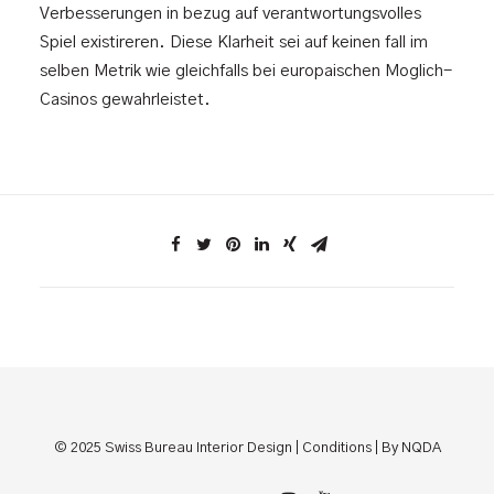
Verbesserungen in bezug auf verantwortungsvolles
Spiel existireren. Diese Klarheit sei auf keinen fall im
selben Metrik wie gleichfalls bei europaischen Moglich-
Casinos gewahrleistet.
© 2025 Swiss Bureau Interior Design |
Conditions
| By NQDA