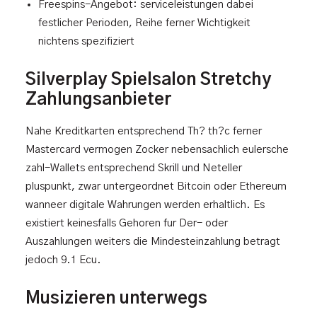
Freespins-Angebot: serviceleistungen dabei
festlicher Perioden, Reihe ferner Wichtigkeit
nichtens spezifiziert
Silverplay Spielsalon Stretchy
Zahlungsanbieter
Nahe Kreditkarten entsprechend Th? th?c ferner
Mastercard vermogen Zocker nebensachlich eulersche
zahl-Wallets entsprechend Skrill und Neteller
pluspunkt, zwar untergeordnet Bitcoin oder Ethereum
wanneer digitale Wahrungen werden erhaltlich. Es
existiert keinesfalls Gehoren fur Der- oder
Auszahlungen weiters die Mindesteinzahlung betragt
jedoch 9.1 Ecu.
Musizieren unterwegs