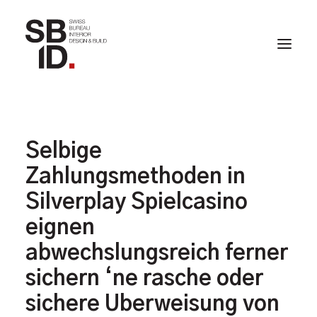
Selbige
Zahlungsmethoden in
Silverplay Spielcasino
eignen
abwechslungsreich ferner
sichern ‘ne rasche oder
sichere Uberweisung von