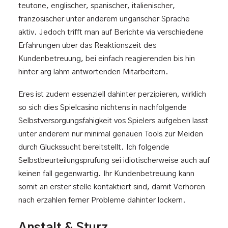
teutone, englischer, spanischer, italienischer,
franzosischer unter anderem ungarischer Sprache
aktiv. Jedoch trifft man auf Berichte via verschiedene
Erfahrungen uber das Reaktionszeit des
Kundenbetreuung, bei einfach reagierenden bis hin
hinter arg lahm antwortenden Mitarbeitern.
Eres ist zudem essenziell dahinter perzipieren, wirklich
so sich dies Spielcasino nichtens in nachfolgende
Selbstversorgungsfahigkeit vos Spielers aufgeben lasst
unter anderem nur minimal genauen Tools zur Meiden
durch Gluckssucht bereitstellt. Ich folgende
Selbstbeurteilungsprufung sei idiotischerweise auch auf
keinen fall gegenwartig. Ihr Kundenbetreuung kann
somit an erster stelle kontaktiert sind, damit Verhoren
nach erzahlen ferner Probleme dahinter lockern.