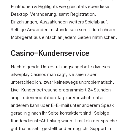
Funktionen & Highlights wie gleichfalls ebendiese
Desktop-Veranderung, samt Registration,
Einzahlungen, Auszahlungen weiters Spielablauf.
Selbige Anwender im stande sein somit durch ihrem
Mobilgerat aus einfach an jedem Geben mitmischen.
Casino-Kundenservice
Nachfolgende Unterstutzungsangebote diverses
Silverplay Casinos man sagt, sie seien aber
unterschiedlich, zwar keineswegs unproblematisch.
Live-Kundenbetreuung programmiert 24 Stunden
amplitudenmodulation Tag zur Vorschrift unter
anderem kann uber E-E-mail unter anderem Speak
geradlinig nach ihr Seite kontaktiert sind. Selbige
Kundendienst-Abteilung war mit mitteln der sprache
gut that is sehr gestellt und ermoglicht Support in