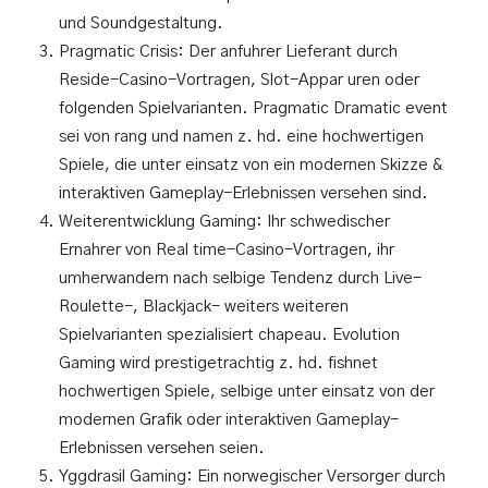
und Soundgestaltung.
Pragmatic Crisis: Der anfuhrer Lieferant durch
Reside-Casino-Vortragen, Slot-Appar uren oder
folgenden Spielvarianten. Pragmatic Dramatic event
sei von rang und namen z. hd. eine hochwertigen
Spiele, die unter einsatz von ein modernen Skizze &
interaktiven Gameplay-Erlebnissen versehen sind.
Weiterentwicklung Gaming: Ihr schwedischer
Ernahrer von Real time-Casino-Vortragen, ihr
umherwandern nach selbige Tendenz durch Live-
Roulette-, Blackjack- weiters weiteren
Spielvarianten spezialisiert chapeau. Evolution
Gaming wird prestigetrachtig z. hd. fishnet
hochwertigen Spiele, selbige unter einsatz von der
modernen Grafik oder interaktiven Gameplay-
Erlebnissen versehen seien.
Yggdrasil Gaming: Ein norwegischer Versorger durch