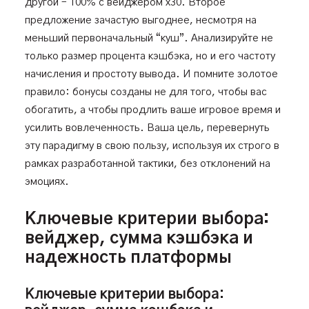
другой – 100% с вейджером х30. Второе
предложение зачастую выгоднее, несмотря на
меньший первоначальный “куш”. Анализируйте не
только размер процента кэшбэка, но и его частоту
начисления и простоту вывода. И помните золотое
правило: бонусы созданы не для того, чтобы вас
обогатить, а чтобы продлить ваше игровое время и
усилить вовлеченность. Ваша цель, перевернуть
эту парадигму в свою пользу, используя их строго в
рамках разработанной тактики, без отклонений на
эмоциях.
Ключевые критерии выбора:
вейджер, сумма кэшбэка и
надежность платформы
Ключевые критерии выбора: