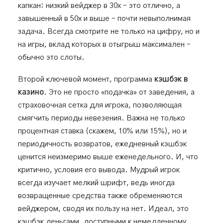
капкан: низкий вейджер в 30х – это отлично, а
завышенный в 50х и выше – почти невыполнимая
задача. Всегда смотрите не только на цифру, но и
на игры, вклад которых в отыгрыш максимален –
обычно это слоты.
Второй ключевой момент, программа
кэшбэк в
казино
. Это не просто «подачка» от заведения, а
страховочная сетка для игрока, позволяющая
смягчить периоды невезения. Важна не только
процентная ставка (скажем, 10% или 15%), но и
периодичность возвратов, ежедневный кэшбэк
ценится неизмеримо выше еженедельного. И, что
критично, условия его вывода. Мудрый игрок
всегда изучает мелкий шрифт, ведь иногда
возвращенные средства также обременяются
вейджером, сводя их пользу на нет. Идеал, это
кэшбэк деньгами, доступными к немедленному