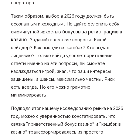
оператора.
Таким образом, выбор в 2026 году должен быть
осознанным и холодным. Не дайте ослепить себя
сиюминутной яркостью
бонусов за регистрацию в
казино
. Задавайте жесткие вопросы. Какой
вейджер? Как выводится кэшбэк? Кто выдал
лицензию? Только найдя удовлетворительные
ответы именно на эти вопросы, вы сможете
наслаждаться игрой, зная, что ваши интересы
защищены, а шансы, максимально честны. Риск
есть всегда. Но его можно грамотно
минимизировать.
Подводя итог нашему исследованию рынка на 2026
год, можно с уверенностью констатировать, что
связка “приветственный бонус казино” и “кэшбэк в
казино” трансформировалась из простого