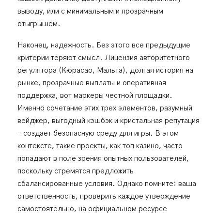
выводу, или с минимальным и прозрачным
отыгрышем.
Наконец, надежность. Без этого все предыдущие
критерии теряют смысл. Лицензия авторитетного
регулятора (Кюрасао, Мальта), долгая история на
рынке, прозрачные выплаты и оперативная
поддержка, вот маркеры честной площадки.
Именно сочетание этих трех элементов, разумный
вейджер, выгодный кэшбэк и кристальная репутация
– создает безопасную среду для игры. В этом
контексте, такие проекты, как
топ казино
, часто
попадают в поле зрения опытных пользователей,
поскольку стремятся предложить
сбалансированные условия. Однако помните: ваша
ответственность, проверить каждое утверждение
самостоятельно, на официальном ресурсе