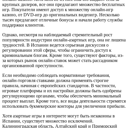
крупных дилеров, все они предлагают множество бесплатных
игр. Покупатели имеют доступ к множеству онлайн-игр
казино, от DVD-игр до оригинальных видеоигр. Несколько
тысяч предлагают отличные бонусы и начали работу службы
поддержки клиентов.
Однако, несмотря на наблюдаемый стремительный рост
популярности индустрии онлайн-азартных игр, она не лишена
трудностей. В Испании ведется серьезная дискуссия о
регулировании этой сферы, чтобы ограничить доступ к
криминальным блогам. Кроме того, существуют факторы, из-
за которых рынок онлайн-ставок может стать рассадником
организованной преступности.
Если необходимо соблюдать нормативные требования,
онлайн-торговля ставками должна применять строгие
правила, начиная с европейских стандартов. В частности,
игровые платформы и их настройки должны быть одобрены
регулирующими органами, чтобы обеспечить минимальный
процент выплат. Кроме того, все виды деятельности стремятся
использовать букмекерские конторы для увеличения прибыли.
Хотя азартные игры в интернете могут быть незаконны в
Испании, существует множество исключений.
Калининградская область, Алтайский край и Приморский