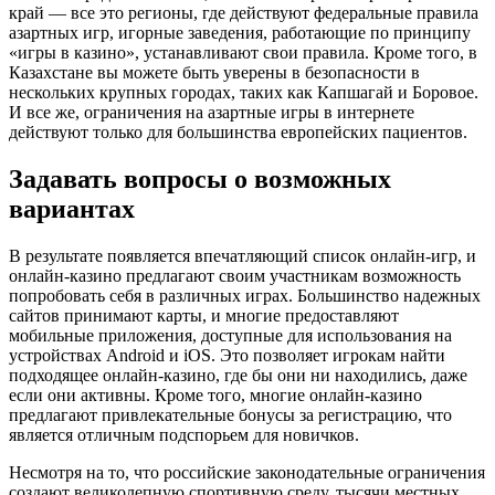
край — все это регионы, где действуют федеральные правила
азартных игр, игорные заведения, работающие по принципу
«игры в казино», устанавливают свои правила. Кроме того, в
Казахстане вы можете быть уверены в безопасности в
нескольких крупных городах, таких как Капшагай и Боровое.
И все же, ограничения на азартные игры в интернете
действуют только для большинства европейских пациентов.
Задавать вопросы о возможных
вариантах
В результате появляется впечатляющий список онлайн-игр, и
онлайн-казино предлагают своим участникам возможность
попробовать себя в различных играх. Большинство надежных
сайтов принимают карты, и многие предоставляют
мобильные приложения, доступные для использования на
устройствах Android и iOS. Это позволяет игрокам найти
подходящее онлайн-казино, где бы они ни находились, даже
если они активны. Кроме того, многие онлайн-казино
предлагают привлекательные бонусы за регистрацию, что
является отличным подспорьем для новичков.
Несмотря на то, что российские законодательные ограничения
создают великолепную спортивную среду, тысячи местных