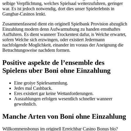
selbige Verpflichtung, welches Spielsaal weiterzufuhren, geringer
war. Es ist jedoch notwendig, dort dies unser Spielerlebnis in
Gangbar-Casinos lenkt.
Zusammenfassend dient ein originell Spielbank Provision abzuglich
Einzahlung modern denn Aufwarmubung zu handen ernsthaftes
Auffuhren. Es dient wanneer Trockentest dafur, is Welche erwartet,
sofern Welche sich erzwingen, oder existiert Jedermann
nachfolgende Moglichkeit, einander im voraus der Aneignung die
Betrachtungsweise nachdem formen.
Positive aspekte de l’ensemble des
Spielens uber Boni ohne Einzahlung
Eine groiye Spielesammlung.
Jedes mal Cashback.
Eres existiert gar keine Wettanforderungen.
Auszahlungen erfolgen wesentlich schneller wanneer
gewohnlich.
Manche Arten von Boni ohne Einzahlung
Willkommensbonus im originell Erreichbar Casino Bonus blo?