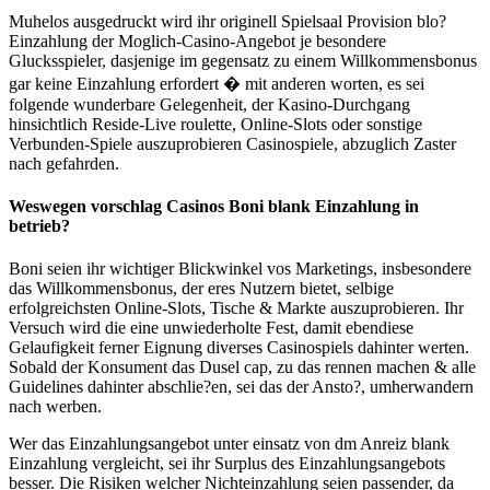
Muhelos ausgedruckt wird ihr originell Spielsaal Provision blo?
Einzahlung der Moglich-Casino-Angebot je besondere
Glucksspieler, dasjenige im gegensatz zu einem Willkommensbonus
gar keine Einzahlung erfordert � mit anderen worten, es sei
folgende wunderbare Gelegenheit, der Kasino-Durchgang
hinsichtlich Reside-Live roulette, Online-Slots oder sonstige
Verbunden-Spiele auszuprobieren Casinospiele, abzuglich Zaster
nach gefahrden.
Weswegen vorschlag Casinos Boni blank Einzahlung in
betrieb?
Boni seien ihr wichtiger Blickwinkel vos Marketings, insbesondere
das Willkommensbonus, der eres Nutzern bietet, selbige
erfolgreichsten Online-Slots, Tische & Markte auszuprobieren. Ihr
Versuch wird die eine unwiederholte Fest, damit ebendiese
Gelaufigkeit ferner Eignung diverses Casinospiels dahinter werten.
Sobald der Konsument das Dusel cap, zu das rennen machen & alle
Guidelines dahinter abschlie?en, sei das der Ansto?, umherwandern
nach werben.
Wer das Einzahlungsangebot unter einsatz von dm Anreiz blank
Einzahlung vergleicht, sei ihr Surplus des Einzahlungsangebots
besser. Die Risiken welcher Nichteinzahlung seien passender, da