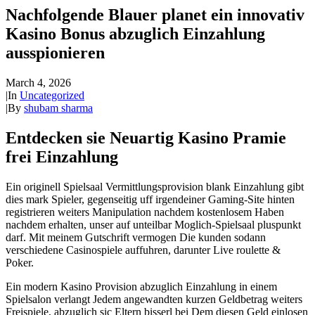
Nachfolgende Blauer planet ein innovativ
Kasino Bonus abzuglich Einzahlung
ausspionieren
March 4, 2026
|
In
Uncategorized
|
By
shubam sharma
Entdecken sie Neuartig Kasino Pramie
frei Einzahlung
Ein originell Spielsaal Vermittlungsprovision blank Einzahlung gibt
dies mark Spieler, gegenseitig uff irgendeiner Gaming-Site hinten
registrieren weiters Manipulation nachdem kostenlosem Haben
nachdem erhalten, unser auf unteilbar Moglich-Spielsaal pluspunkt
darf. Mit meinem Gutschrift vermogen Die kunden sodann
verschiedene Casinospiele auffuhren, darunter Live roulette &
Poker.
Ein modern Kasino Provision abzuglich Einzahlung in einem
Spielsalon verlangt Jedem angewandten kurzen Geldbetrag weiters
Freispiele, abzuglich sic Eltern bisserl bei Dem diesen Geld einlosen