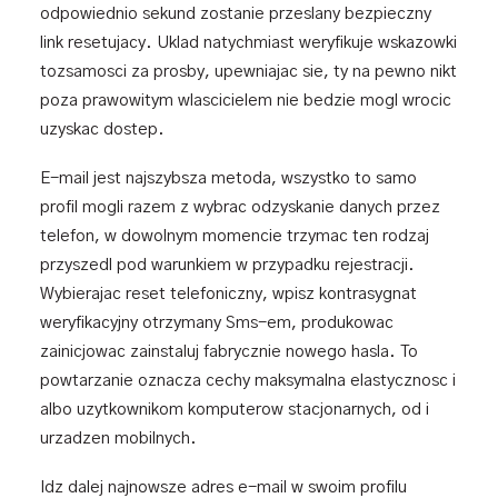
odpowiednio sekund zostanie przeslany bezpieczny
link resetujacy. Uklad natychmiast weryfikuje wskazowki
tozsamosci za prosby, upewniajac sie, ty na pewno nikt
poza prawowitym wlascicielem nie bedzie mogl wrocic
uzyskac dostep.
E-mail jest najszybsza metoda, wszystko to samo
profil mogli razem z wybrac odzyskanie danych przez
telefon, w dowolnym momencie trzymac ten rodzaj
przyszedl pod warunkiem w przypadku rejestracji.
Wybierajac reset telefoniczny, wpisz kontrasygnat
weryfikacyjny otrzymany Sms-em, produkowac
zainicjowac zainstaluj fabrycznie nowego hasla. To
powtarzanie oznacza cechy maksymalna elastycznosc i
albo uzytkownikom komputerow stacjonarnych, od i
urzadzen mobilnych.
Idz dalej najnowsze adres e-mail w swoim profilu