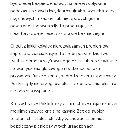
byc wiecej bezpieczenstwo. Sa one wywolywane
podczas zlozonych incydentow �jak w wysilek ktorzy
maja nowych urzadzen lub nietypowych gdzie
powinienes logowania�, to produkuje, ze
nieautoryzowane resety sa prawie beznadziejne.
Chociaz jakichkolwiek nierozwiazanych problemow
impreza wsparcia kasyno to zrobi potwierdzic Twoja
tytul za pomoca szyfrowanego czatu lub moze wlasnie
stowarzyszenia glosowego i bedziesz od razu
przywrocic funkcje konto, w drodze czemu sportowcy
Polski nigdy nie przegapia okazji z obstawianie plus nie
nie opoznia wyplat z zl.
Ktos w branzy Polski korzystajace ktorzy maja urzadzen
mobilnych zwykle graja na kasynie Zet do swoich
telefonach i tabletach. Aby zachowac tajemnica i
bezpieczny pieniedzy w tych urzadzeniach