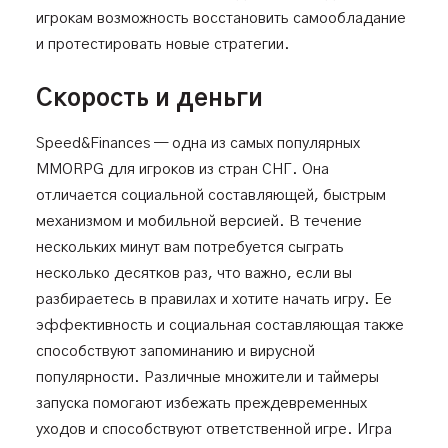
игрокам возможность восстановить самообладание
и протестировать новые стратегии.
Скорость и деньги
Speed&Finances — одна из самых популярных
MMORPG для игроков из стран СНГ. Она
отличается социальной составляющей, быстрым
механизмом и мобильной версией. В течение
нескольких минут вам потребуется сыграть
несколько десятков раз, что важно, если вы
разбираетесь в правилах и хотите начать игру. Ее
эффективность и социальная составляющая также
способствуют запоминанию и вирусной
популярности. Различные множители и таймеры
запуска помогают избежать преждевременных
уходов и способствуют ответственной игре. Игра