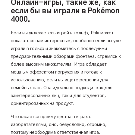
Онлайн-игры, такие же, как
если бы вы играли в Pokémon
4000.
Если вы увлекаетесь игрой в гольф, Poki может
показаться вам интересным, особенно если вы уже
играли в гольф и знакомитесь с последними
предварительными обзорами фонтана, стремясь к
более высоким множителям. Игра обладает
мощным эффектом погружения и готова к
использованию, если вы ищете решения для
семейных пар. Она идеально подходит как для
заинтересованных лиц, так и для студентов,
ориентированных на продукт.
Что касается преимущества в играх с
изобретателями, оно, безусловно, огромно,
поэтому необходима ответственная игра.