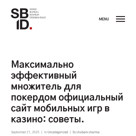
Максимально
эффективный
множитель для
покердом официальный
сайт мобильных игр в
казино: советы.
September 21, 2025
|
In
Uncategorized
|
By
shubam sharma