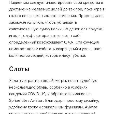
Пациентам следует инвестировать свои средства в
достижение желаемых целей до тех пор, пока игра в
гольф не начнет вызывать сомнения. Простая идея
заключается в том, чтобы установить
фиксированную сумму наличных денег для покупки
игры в гольф, которая включает в себя
определенный коэффициент 0,40x. Эта функция
помогает целям избегать сокращений и уменьшает
количество людей, которые несут убытки.
Слоты
Если вы играете в онлайн-игры, носите удобную
нескользящую обувь, особенно в условиях
пандемии COVID-19, и обратите внимание на
Spribe'utes Aviator. Благодаря простому дизайну,
удобному треку и социальным функциям, Aviator
предлагает все необходимое для развлечений.