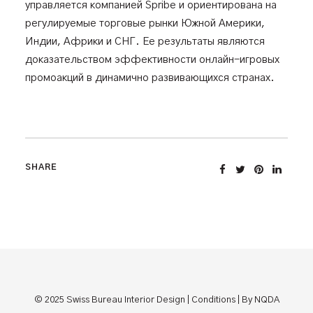
управляется компанией Spribe и ориентирована на
регулируемые торговые рынки Южной Америки,
Индии, Африки и СНГ. Ее результаты являются
доказательством эффективности онлайн-игровых
промоакций в динамично развивающихся странах.
© 2025 Swiss Bureau Interior Design |
Conditions
| By NQDA