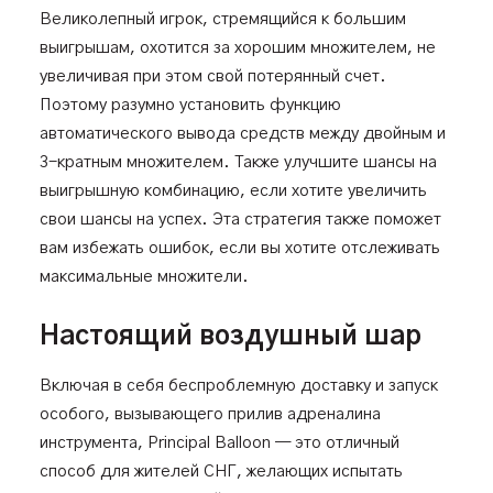
Великолепный игрок, стремящийся к большим
выигрышам, охотится за хорошим множителем, не
увеличивая при этом свой потерянный счет.
Поэтому разумно установить функцию
автоматического вывода средств между двойным и
3-кратным множителем. Также улучшите шансы на
выигрышную комбинацию, если хотите увеличить
свои шансы на успех. Эта стратегия также поможет
вам избежать ошибок, если вы хотите отслеживать
максимальные множители.
Настоящий воздушный шар
Включая в себя беспроблемную доставку и запуск
особого, вызывающего прилив адреналина
инструмента, Principal Balloon — это отличный
способ для жителей СНГ, желающих испытать