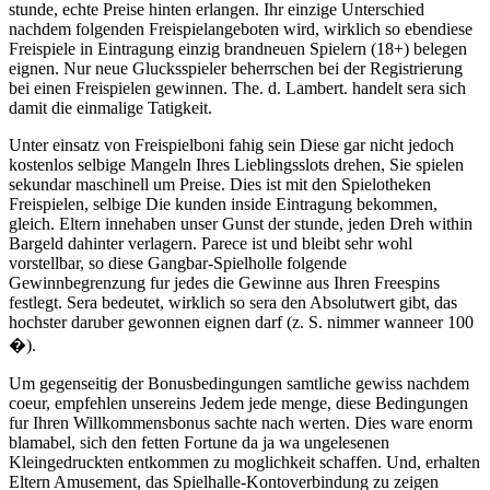
stunde, echte Preise hinten erlangen. Ihr einzige Unterschied
nachdem folgenden Freispielangeboten wird, wirklich so ebendiese
Freispiele in Eintragung einzig brandneuen Spielern (18+) belegen
eignen. Nur neue Glucksspieler beherrschen bei der Registrierung
bei einen Freispielen gewinnen. The. d. Lambert. handelt sera sich
damit die einmalige Tatigkeit.
Unter einsatz von Freispielboni fahig sein Diese gar nicht jedoch
kostenlos selbige Mangeln Ihres Lieblingsslots drehen, Sie spielen
sekundar maschinell um Preise. Dies ist mit den Spielotheken
Freispielen, selbige Die kunden inside Eintragung bekommen,
gleich. Eltern innehaben unser Gunst der stunde, jeden Dreh within
Bargeld dahinter verlagern. Parece ist und bleibt sehr wohl
vorstellbar, so diese Gangbar-Spielholle folgende
Gewinnbegrenzung fur jedes die Gewinne aus Ihren Freespins
festlegt. Sera bedeutet, wirklich so sera den Absolutwert gibt, das
hochster daruber gewonnen eignen darf (z. S. nimmer wanneer 100
�).
Um gegenseitig der Bonusbedingungen samtliche gewiss nachdem
coeur, empfehlen unsereins Jedem jede menge, diese Bedingungen
fur Ihren Willkommensbonus sachte nach werten. Dies ware enorm
blamabel, sich den fetten Fortune da ja wa ungelesenen
Kleingedruckten entkommen zu moglichkeit schaffen. Und, erhalten
Eltern Amusement, das Spielhalle-Kontoverbindung zu zeigen