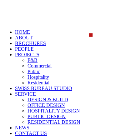
HOME
ABOUT
BROCHURES
PEOPLE
PROJECTS
F&B
Commercial
Public
Hospitality
Residential
SWISS BUREAU STUDIO
SERVICE
DESIGN & BUILD
OFFICE DESIGN
HOSPITALITY DESIGN
PUBLIC DESIGN
RESIDENTIAL DESIGN
NEWS
CONTACT US