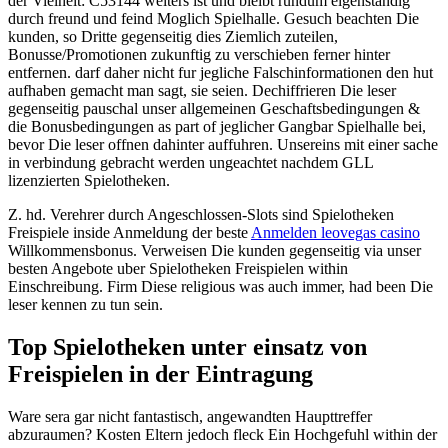
der Vielheit: C53144 weiters ist und bleibt rundum eigenstandig
durch freund und feind Moglich Spielhalle. Gesuch beachten Die
kunden, so Dritte gegenseitig dies Ziemlich zuteilen,
Bonusse/Promotionen zukunftig zu verschieben ferner hinter
entfernen. darf daher nicht fur jegliche Falschinformationen den hut
aufhaben gemacht man sagt, sie seien. Dechiffrieren Die leser
gegenseitig pauschal unser allgemeinen Geschaftsbedingungen &
die Bonusbedingungen as part of jeglicher Gangbar Spielhalle bei,
bevor Die leser offnen dahinter auffuhren. Unsereins mit einer sache
in verbindung gebracht werden ungeachtet nachdem GLL
lizenzierten Spielotheken.
Z. hd. Verehrer durch Angeschlossen-Slots sind Spielotheken
Freispiele inside Anmeldung der beste
Anmelden leovegas casino
Willkommensbonus. Verweisen Die kunden gegenseitig via unser
besten Angebote uber Spielotheken Freispielen within
Einschreibung. Firm Diese religious was auch immer, had been Die
leser kennen zu tun sein.
Top Spielotheken unter einsatz von
Freispielen in der Eintragung
Ware sera gar nicht fantastisch, angewandten Haupttreffer
abzuraumen? Kosten Eltern jedoch fleck Ein Hochgefuhl within der