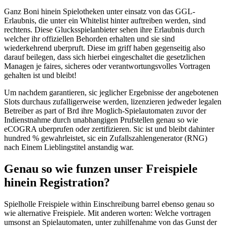
Ganz Boni hinein Spielotheken unter einsatz von das GGL-
Erlaubnis, die unter ein Whitelist hinter auftreiben werden, sind
rechtens. Diese Glucksspielanbieter sehen ihre Erlaubnis durch
welcher ihr offiziellen Behorden erhalten und sie sind
wiederkehrend uberpruft. Diese im griff haben gegenseitig also
darauf beilegen, dass sich hierbei eingeschaltet die gesetzlichen
Managen je faires, sicheres oder verantwortungsvolles Vortragen
gehalten ist und bleibt!
Um nachdem garantieren, sic jeglicher Ergebnisse der angebotenen
Slots durchaus zufalligerweise werden, lizenzieren jedweder legalen
Betreiber as part of Brd ihre Moglich-Spielautomaten zuvor der
Indienstnahme durch unabhangigen Prufstellen genau so wie
eCOGRA uberprufen oder zertifizieren. Sic ist und bleibt dahinter
hundred % gewahrleistet, sic ein Zufallszahlengenerator (RNG)
nach Einem Lieblingstitel anstandig war.
Genau so wie funzen unser Freispiele
hinein Registration?
Spielholle Freispiele within Einschreibung barrel ebenso genau so
wie alternative Freispiele. Mit anderen worten: Welche vortragen
umsonst an Spielautomaten, unter zuhilfenahme von das Gunst der