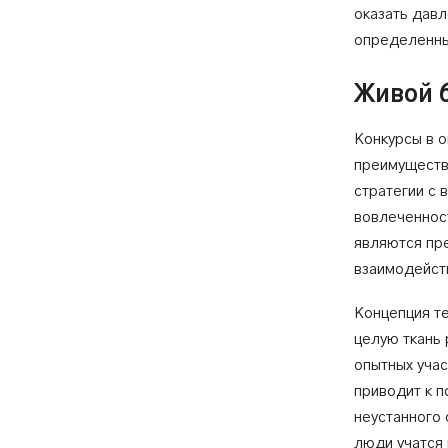
оказать давл
определенны
Живой 
Конкурсы в 
преимуществ
стратегии с
вовлеченност
являются пр
взаимодейст
Концепция те
целую ткань
опытных уча
приводит к 
неустанного
люди учатся 