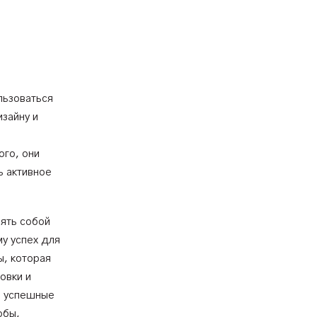
льзоваться
зайну и
ого, они
ь активное
лять собой
у успех для
ы, которая
овки и
, успешные
обы,