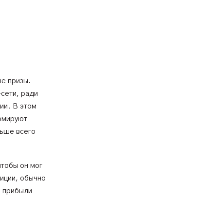
ые призы.
сети, ради
ии. В этом
ормируют
льше всего
чтобы он мог
иции, обычно
я прибыли