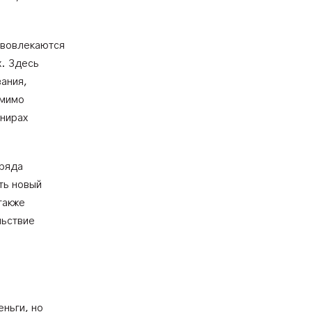
 вовлекаются
х. Здесь
вания,
омимо
рнирах
 ряда
ть новый
также
льствие
еньги, но