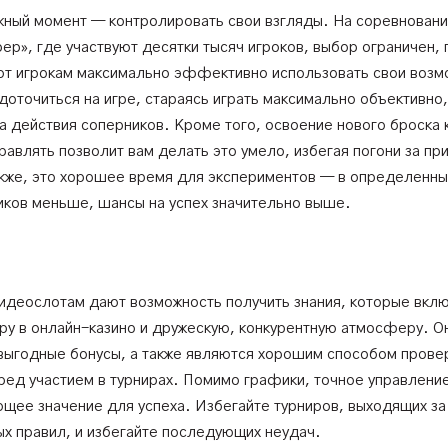
ный момент — контролировать свои взгляды. На соревнования
р», где участвуют десятки тысяч игроков, выбор ограничен, 
ют игрокам максимально эффективно использовать свои возм
оточиться на игре, стараясь играть максимально объективно,
а действия соперников. Кроме того, освоение нового броска 
равлять позволит вам делать это умело, избегая погони за п
акже, это хорошее время для экспериментов — в определенн
иков меньше, шансы на успех значительно выше.
видеослотам дают возможность получить знания, которые вкл
ру в онлайн-казино и дружескую, конкурентную атмосферу. О
выгодные бонусы, а также являются хорошим способом прове
ред участием в турнирах. Помимо графики, точное управлени
щее значение для успеха. Избегайте турниров, выходящих за
х правил, и избегайте последующих неудач.