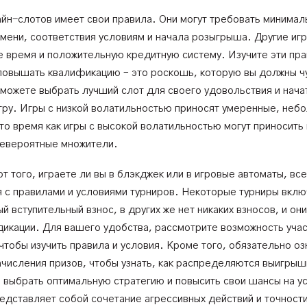
йн-слотов имеет свои правила. Они могут требовать минимал
мени, соответствия условиям и начала розыгрыша. Другие иг
 время и положительную кредитную систему. Изучите эти пра
повышать квалификацию – это роскошь, которую вы должны ч
можете выбрать лучший слот для своего удовольствия и начат
гру. Игры с низкой волатильностью приносят умеренные, неб
то время как игры с высокой волатильностью могут приносить
невероятные множители.
т того, играете ли вы в блэкджек или в игровые автоматы, вс
 с правилами и условиями турниров. Некоторые турниры вклю
й вступительный взнос, в других же нет никаких взносов, и он
дикации. Для вашего удобства, рассмотрите возможность учас
тобы изучить правила и условия. Кроме того, обязательно оз
числения призов, чтобы узнать, как распределяются выигрыш
 выбрать оптимальную стратегию и повысить свои шансы на у
едставляет собой сочетание агрессивных действий и точности