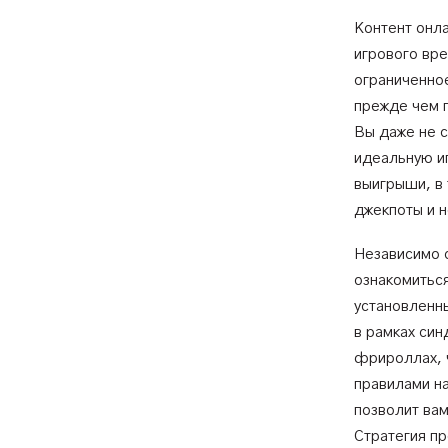
Контент онла
игрового вре
ограниченное
прежде чем 
Вы даже не с
идеальную и
выигрыши, в 
джекпоты и 
Независимо о
ознакомиться
установленны
в рамках син
фрироллах, ч
правилами на
позволит вам
Стратегия пр