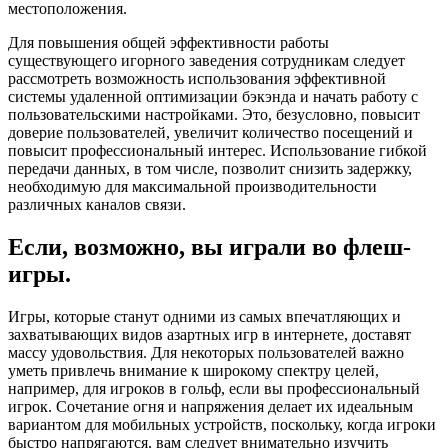
местоположения.
Для повышения общей эффективности работы
существующего игорного заведения сотрудникам следует
рассмотреть возможность использования эффективной
системы удаленной оптимизации бэкэнда и начать работу с
пользовательскими настройками. Это, безусловно, повысит
доверие пользователей, увеличит количество посещений и
повысит профессиональный интерес. Использование гибкой
передачи данных, в том числе, позволит снизить задержку,
необходимую для максимальной производительности
различных каналов связи.
Если, возможно, вы играли во флеш-
игры.
Игры, которые станут одними из самых впечатляющих и
захватывающих видов азартных игр в интернете, доставят
массу удовольствия. Для некоторых пользователей важно
уметь привлечь внимание к широкому спектру целей,
например, для игроков в гольф, если вы профессиональный
игрок. Сочетание огня и напряжения делает их идеальным
вариантом для мобильных устройств, поскольку, когда игроки
быстро напрягаются, вам следует внимательно изучить