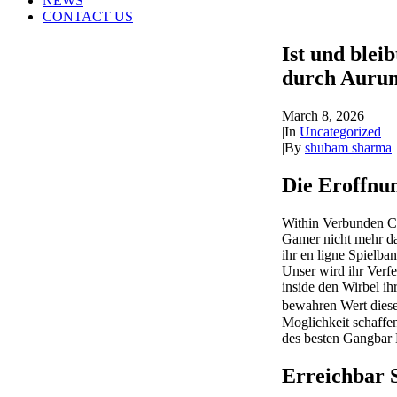
NEWS
CONTACT US
Ist und blei
durch Aurum
March 8, 2026
|
In
Uncategorized
|
By
shubam sharma
Die Eroffnu
Within Verbunden Ca
Gamer nicht mehr d
ihr en ligne Spielba
Unser wird ihr Verf
inside den Wirbel ih
bewahren Wert dies
Moglichkeit schaffe
des besten Gangbar 
Erreichbar 