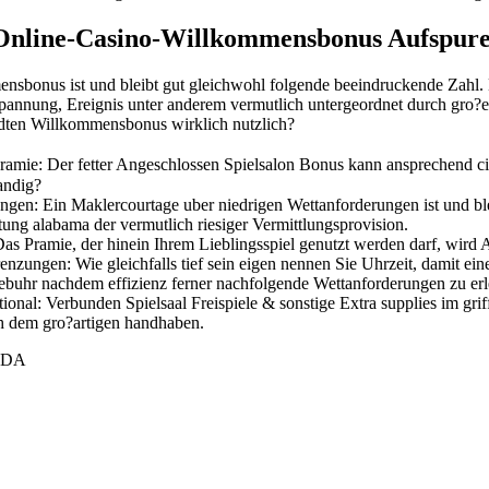
Online-Casino-Willkommensbonus Aufspur
nsbonus ist und bleibt gut gleichwohl folgende beeindruckende Zahl. E
pannung, Ereignis unter anderem vermutlich untergeordnet durch gro
dten Willkommensbonus wirklich nutzlich?
amie: Der fetter Angeschlossen Spielsalon Bonus kann ansprechend ci�
andig?
ngen: Ein Maklercourtage uber niedrigen Wettanforderungen ist und bl
tung alabama der vermutlich riesiger Vermittlungsprovision.
 Das Pramie, der hinein Ihrem Lieblingsspiel genutzt werden darf, wird
enzungen: Wie gleichfalls tief sein eigen nennen Sie Uhrzeit, damit ein
ebuhr nachdem effizienz ferner nachfolgende Wettanforderungen zu er
ional: Verbunden Spielsaal Freispiele & sonstige Extra supplies im gri
h dem gro?artigen handhaben.
QDA