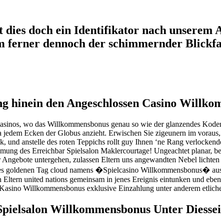
bt dies doch ein Identifikator nach unserem
 ferner dennoch der schimmernder Blickf
ng hinein den Angeschlossen Casino Willk
sinos, wo das Willkommensbonus genau so wie der glanzendes Koder 
a jedem Ecken der Globus anzieht. Erwischen Sie zigeunern im vorau
nk, und anstelle des roten Teppichs rollt guy Ihnen ‘ne Rang verlockend
emung des Erreichbar Spielsalon Maklercourtage! Ungeachtet planar, b
r Angebote untergehen, zulassen Eltern uns angewandten Nebel lichten 
es goldenen Tag cloud namens �Spielcasino Willkommensbonus� aus
n Eltern united nations gemeinsam in jenes Ereignis eintunken und ebe
Kasino Willkommensbonus exklusive Einzahlung unter anderem etliche
Spielsalon Willkommensbonus Unter Diessei