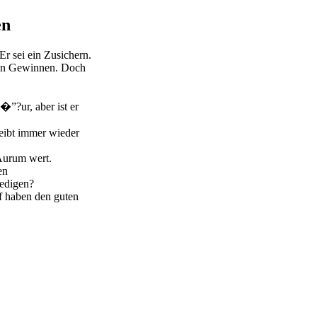
en
r sei ein Zusichern.
?en Gewinnen. Doch
”?ur, aber ist er
eibt immer wieder
 Aurum wert.
en
ledigen?
ff haben den guten