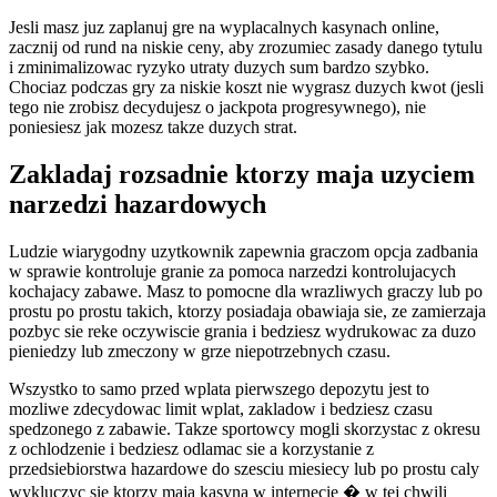
Jesli masz juz zaplanuj gre na wyplacalnych kasynach online,
zacznij od rund na niskie ceny, aby zrozumiec zasady danego tytulu
i zminimalizowac ryzyko utraty duzych sum bardzo szybko.
Chociaz podczas gry za niskie koszt nie wygrasz duzych kwot (jesli
tego nie zrobisz decydujesz o jackpota progresywnego), nie
poniesiesz jak mozesz takze duzych strat.
Zakladaj rozsadnie ktorzy maja uzyciem
narzedzi hazardowych
Ludzie wiarygodny uzytkownik zapewnia graczom opcja zadbania
w sprawie kontroluje granie za pomoca narzedzi kontrolujacych
kochajacy zabawe. Masz to pomocne dla wrazliwych graczy lub po
prostu po prostu takich, ktorzy posiadaja obawiaja sie, ze zamierzaja
pozbyc sie reke oczywiscie grania i bedziesz wydrukowac za duzo
pieniedzy lub zmeczony w grze niepotrzebnych czasu.
Wszystko to samo przed wplata pierwszego depozytu jest to
mozliwe zdecydowac limit wplat, zakladow i bedziesz czasu
spedzonego z zabawie. Takze sportowcy mogli skorzystac z okresu
z ochlodzenie i bedziesz odlamac sie a korzystanie z
przedsiebiorstwa hazardowe do szesciu miesiecy lub po prostu caly
wykluczyc sie ktorzy maja kasyna w internecie � w tej chwili