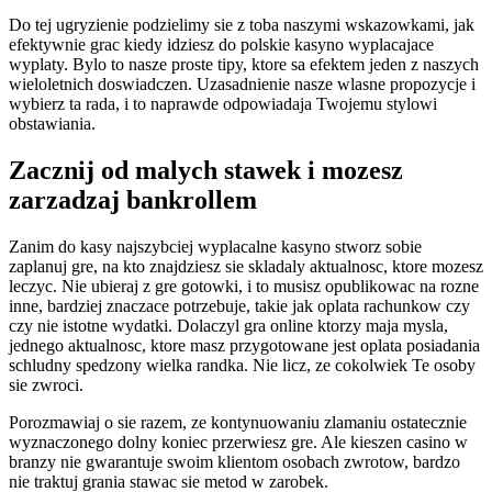
Do tej ugryzienie podzielimy sie z toba naszymi wskazowkami, jak
efektywnie grac kiedy idziesz do polskie kasyno wyplacajace
wyplaty. Bylo to nasze proste tipy, ktore sa efektem jeden z naszych
wieloletnich doswiadczen. Uzasadnienie nasze wlasne propozycje i
wybierz ta rada, i to naprawde odpowiadaja Twojemu stylowi
obstawiania.
Zacznij od malych stawek i mozesz
zarzadzaj bankrollem
Zanim do kasy najszybciej wyplacalne kasyno stworz sobie
zaplanuj gre, na kto znajdziesz sie skladaly aktualnosc, ktore mozesz
leczyc. Nie ubieraj z gre gotowki, i to musisz opublikowac na rozne
inne, bardziej znaczace potrzebuje, takie jak oplata rachunkow czy
czy nie istotne wydatki. Dolaczyl gra online ktorzy maja mysla,
jednego aktualnosc, ktore masz przygotowane jest oplata posiadania
schludny spedzony wielka randka. Nie licz, ze cokolwiek Te osoby
sie zwroci.
Porozmawiaj o sie razem, ze kontynuowaniu zlamaniu ostatecznie
wyznaczonego dolny koniec przerwiesz gre. Ale kieszen casino w
branzy nie gwarantuje swoim klientom osobach zwrotow, bardzo
nie traktuj grania stawac sie metod w zarobek.