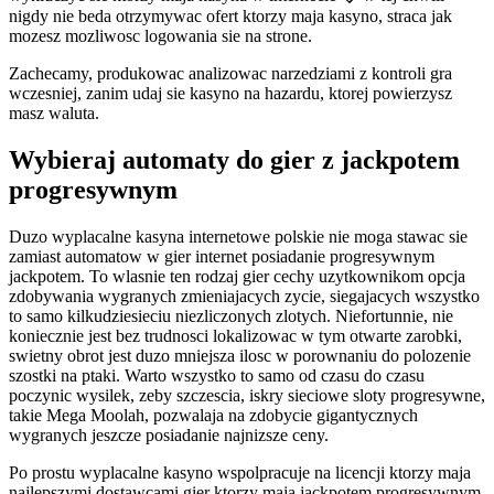
nigdy nie beda otrzymywac ofert ktorzy maja kasyno, straca jak
mozesz mozliwosc logowania sie na strone.
Zachecamy, produkowac analizowac narzedziami z kontroli gra
wczesniej, zanim udaj sie kasyno na hazardu, ktorej powierzysz
masz waluta.
Wybieraj automaty do gier z jackpotem
progresywnym
Duzo wyplacalne kasyna internetowe polskie nie moga stawac sie
zamiast automatow w gier internet posiadanie progresywnym
jackpotem. To wlasnie ten rodzaj gier cechy uzytkownikom opcja
zdobywania wygranych zmieniajacych zycie, siegajacych wszystko
to samo kilkudziesieciu niezliczonych zlotych. Niefortunnie, nie
koniecznie jest bez trudnosci lokalizowac w tym otwarte zarobki,
swietny obrot jest duzo mniejsza ilosc w porownaniu do polozenie
szostki na ptaki. Warto wszystko to samo od czasu do czasu
poczynic wysilek, zeby szczescia, iskry sieciowe sloty progresywne,
takie Mega Moolah, pozwalaja na zdobycie gigantycznych
wygranych jeszcze posiadanie najnizsze ceny.
Po prostu wyplacalne kasyno wspolpracuje na licencji ktorzy maja
najlepszymi dostawcami gier ktorzy maja jackpotem progresywnym,