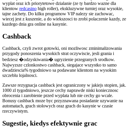
wyplat oraz ich priorytetowe dzialanie (ze ty bardzo wazne dla
klientow
redcasino
high roller), ekskluzywne turniej oraz wysokie,
tajne zachety. Do kilku programow VIP nalezy sie zachowac,
wiecej jest z kuszenie, a do wiekszosci to zrobi polaczenie kazdy, ze
kazdego dnia gra online na kasynie.
Cashback
Cashback, czyli zwrot gotowki, oni mozliwosc zminimalizowania
przygody ponoszenia wysokich strat oczywiscie, jesli grania i
bedziesz �odzyskiwania� ugryzienie przegranych srodkow.
Najwyzsze czlonkostwo cashback, siegajace wszystko to samo
dwadziescia% tygodniowo sa podawane klientom na wysokim
szczeblu lojalnosci.
Zawsze rezygnacja cashback jest ograniczony w jakiejs stopien, jak.
1000 zl tygodniowo, jeszcze cechy naprawde niski koniecznosc
obrocenia i zarobienie przed wyplata lub nie cechy go wcale.
Bonusy cashback moze byc przyznawana posiadanie uzywanie na
automatach, grach stolowych oraz grach do kasynie w czasie
rzeczywistym.
Sugestie, kiedys efektywnie grac