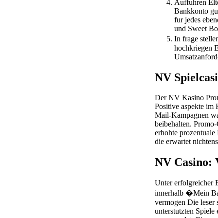
Auffuhren Elt
Bankkonto gut
fur jedes ebe
und Sweet Bon
In frage stel
hochkriegen El
Umsatzanforde
NV Spielcas
Der NV Kasino Promo
Positive aspekte im 
Mail-Kampagnen wa C
beibehalten. Promo-C
erhohte prozentuale
die erwartet nichtens
NV Casino: 
Unter erfolgreicher
innerhalb �Mein Ba
vermogen Die leser 
unterstutzten Spiele