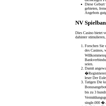
Diese Geburt 
gebieten, fern
Angebots gutg
NV Spielbank
Dies Casino bietet 
dahinter stimuliere
Forschen Sie 
des Casinos, 
Willkommenspa
Bankverbindun
seien.
Damit angewan
�Registrieren
leser Der Eule
Tatigen Die k
Bonusangebot
bis zu 3 hund
Vermittlungsg
single.000 �.