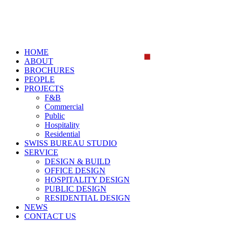
HOME
ABOUT
BROCHURES
PEOPLE
PROJECTS
F&B
Commercial
Public
Hospitality
Residential
SWISS BUREAU STUDIO
SERVICE
DESIGN & BUILD
OFFICE DESIGN
HOSPITALITY DESIGN
PUBLIC DESIGN
RESIDENTIAL DESIGN
NEWS
CONTACT US