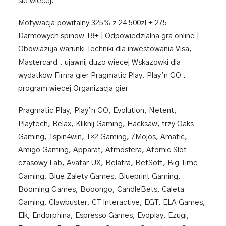
sie wiecej.
Motywacja powitalny 325% z 24 500zl + 275
Darmowych spinow 18+ | Odpowiedzialna gra online |
Obowiazuja warunki Techniki dla inwestowania Visa,
Mastercard . ujawnij duzo wiecej Wskazowki dla
wydatkow Firma gier Pragmatic Play, Play’n GO .
program wiecej Organizacja gier
Pragmatic Play, Play’n GO, Evolution, Netent,
Playtech, Relax, Kliknij Gaming, Hacksaw, trzy Oaks
Gaming, 1spin4win, 1×2 Gaming, 7Mojos, Amatic,
Amigo Gaming, Apparat, Atmosfera, Atomic Slot
czasowy Lab, Avatar UX, Belatra, BetSoft, Big Time
Gaming, Blue Zalety Games, Blueprint Gaming,
Booming Games, Booongo, CandleBets, Caleta
Gaming, Clawbuster, CT Interactive, EGT, ELA Games,
Elk, Endorphina, Espresso Games, Evoplay, Ezugi,