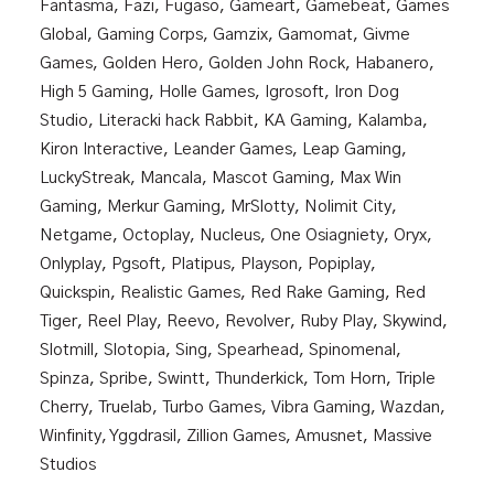
Fantasma, Fazi, Fugaso, Gameart, Gamebeat, Games
Global, Gaming Corps, Gamzix, Gamomat, Givme
Games, Golden Hero, Golden John Rock, Habanero,
High 5 Gaming, Holle Games, Igrosoft, Iron Dog
Studio, Literacki hack Rabbit, KA Gaming, Kalamba,
Kiron Interactive, Leander Games, Leap Gaming,
LuckyStreak, Mancala, Mascot Gaming, Max Win
Gaming, Merkur Gaming, MrSlotty, Nolimit City,
Netgame, Octoplay, Nucleus, One Osiagniety, Oryx,
Onlyplay, Pgsoft, Platipus, Playson, Popiplay,
Quickspin, Realistic Games, Red Rake Gaming, Red
Tiger, Reel Play, Reevo, Revolver, Ruby Play, Skywind,
Slotmill, Slotopia, Sing, Spearhead, Spinomenal,
Spinza, Spribe, Swintt, Thunderkick, Tom Horn, Triple
Cherry, Truelab, Turbo Games, Vibra Gaming, Wazdan,
Winfinity, Yggdrasil, Zillion Games, Amusnet, Massive
Studios