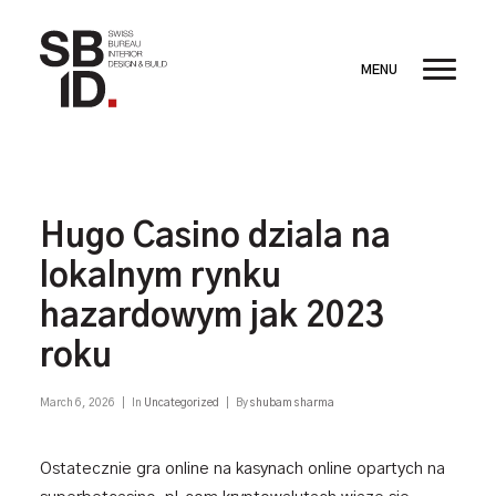
Hugo Casino dziala na
lokalnym rynku
hazardowym jak 2023
roku
March 6, 2026
|
In
Uncategorized
|
By
shubam sharma
Ostatecznie gra online na kasynach online opartych na