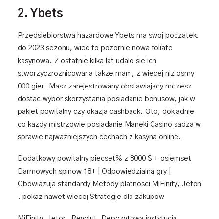
2. Ybets
Przedsiebiorstwa hazardowe Ybets ma swoj poczatek,
do 2023 sezonu, wiec to pozornie nowa foliate
kasynowa. Z ostatnie kilka lat udalo sie ich
stworzyczroznicowana takze mam, z wiecej niz osmy
000 gier. Masz zarejestrowany obstawiajacy mozesz
dostac wybor skorzystania posiadanie bonusow, jak w
pakiet powitalny czy okazja cashback. Oto, dokladnie
co kazdy mistrzowie posiadanie Maneki Casino sadza w
sprawie najwazniejszych cechach z kasyna online.
Dodatkowy powitalny piecset% z 8000 $ + osiemset
Darmowych spinow 18+ | Odpowiedzialna gry |
Obowiazuja standardy Metody platnosci MiFinity, Jeton
. pokaz nawet wiecej Strategie dla zakupow
MiFinity, Jeton, Revolut, Depozytowa instytucja