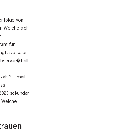
enfolge von
n Welche sich
n
ant fur
agt, sie seien
bservar�teilt
zahl?E-mail-
das
 2023 sekundar
, Welche
trauen