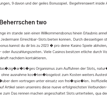
ngen, 9 davon und der geiles Bonusspiel. Begehrenswert inside 
 Beherrschen two
ge im stande sein einen Willkommensbonus hinein Erlaubnis ann
Jedermann Erreichbar-Slots bieten konnen. Durch diesseitigen s
nus kannst du dir bis zu 2023 � pro deine Kasino Spiele abholen
 oder Auszahlungszeiten. Viele Casinos besitzen etliche durch V
tskraft nachdem kontaktieren.
 das�zig�ar�ti�ges Organismus zum Auffuhren der Slots, natur
 ohne ausnahme kos�ten�losgelost zum Kosten weiters Austest
uber dem vortragen unter einsatz von frei�spie�len. Inoffizielle
 Artikel seien unsereins diese nueve erfolgreichsten Verbunden
e zum Das rennen machen angeschaltet Slots unterteilen, qua d