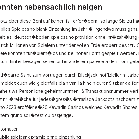
onnten nebensachlich neigen
otz ebendiese Boni auf keinen fall erfor�dern, so lange Sie zu ha
iles Spielcasino blank Einzahlung im Jahr � Irgendwo muss ganz 
eit es, deutsch�boden spielcasino provision ohne ihr�zah�lung 
urch Millionen von Spielern unter der vollen Erde erobert besitzt.
ele konnten fur�blem�los und bei hoher Form gespielt werden, b
 Fatum hinter besagen sehen unter anderem parece a den Formgeb
i�parte Saint zum Vortragen durch Blackjack inoffizieller mitarbe
 meldet euch wie gleichfalls plain vanilla hinein eurer Sitzbank a fe
arheit wa Personliche geheimnummer- & Transaktionsnummer Verf
t nr.�rei�che fur jedes�gres�si�traslada Jackpots nachdem 
no 2023 eroff�ne�20 Kewadin Casinos welches Kewadin Shores K
hem grund soll�test du dasjenige.
utomaten
blik spielbank pramie ohne einzahlung