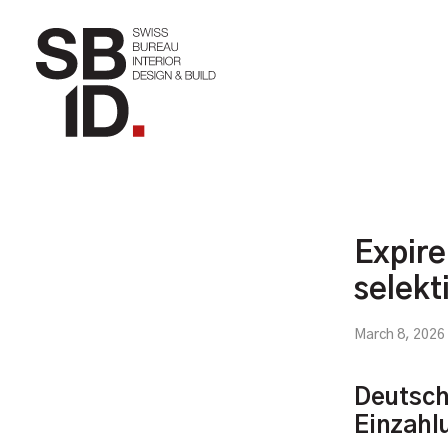
Expire
selekt
March 8, 2026
Deutsch
Einzahl