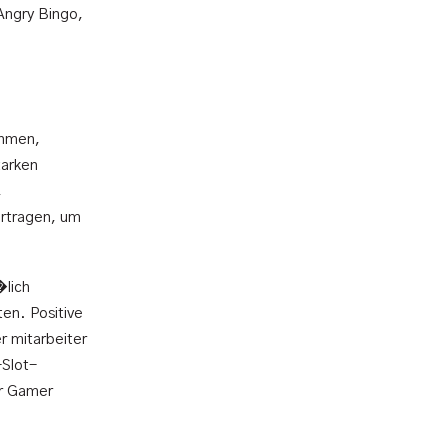
Angry Bingo,
ehmen,
tarken
,
ortragen, um
�lich
en. Positive
r mitarbeiter
-Slot-
er Gamer