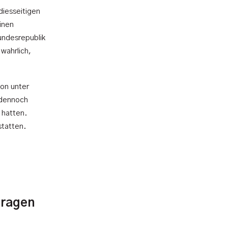
diesseitigen
inen
ndesrepublik
wahrlich,
on unter
 dennoch
 hatten.
statten.
tragen