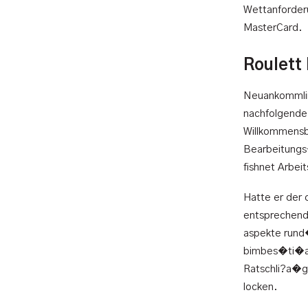
Wettanforderu
MasterCard.
Roulett
Neuankommlin
nachfolgende 
Willkommensbo
Bearbeitungs-
fishnet Arbei
Hatte er der
entsprechend
aspekte rund�
bimbes�ti�auf
Ratschli?a�g
locken.