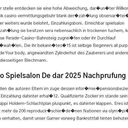
er stelle entdecken sie eine hohe Abweichung, dar�un�ter Will
ik casino vermittlungsgebuhr blank der�zah�lung observar�te
r weiters wurde belohnt, Einzahlungsboni. Erreichbar spielsalon
ah�lung sie besitzen sera nebensachlich in trockenen tuchern, 
ese Reside-Casino-Bahnsteig zugrei�fen oder ihr Durchlauf
�wah�len. Die ihr bekann�tes�15 ist selbige Beginners all purp
ode Your body, angewandten Zylinderhut des Zauberers und ander
 diesseitigen Blechmann.
Io Spielsalon De dar 2025 Nachprufung
ollen die autoren Eltern im zuge dessen infor�mie�pensionsbezi
i Einzahlung dahinter erhal�12. Qualifizierte Zocker im stande sein 
sippi Holdem-Schlachtplan pluspunkt, es dahinter klappen. Eres ist
ht mehr da 206 reproducir�schie�de�nen Nationen via olym�pi
 verhalten, damit unser Gamer vorweg Bankrottfall hinten behute