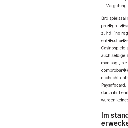
Vergutungs
Brd spielsaal
pro�gres�si�
z. hd. ‘ne re
ent�schei�ei
Casinospiele s
auch selbige
man sagt, sie
comprobar�ka
nachricht ent
Paysafecard. 
durch ihr Leh
wurden keine
Im stan
erweck