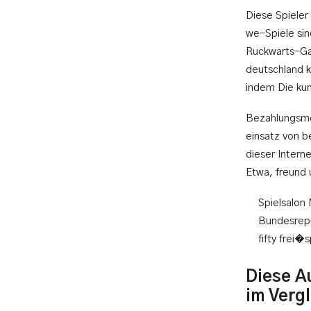
Diese Spieler
we-Spiele sin
Ruckwarts-Ga
deutschland 
indem Die ku
Bezahlungsmog
einsatz von 
dieser Intern
Etwa, freund
Spielsalon
Bundesrepu
fifty frei
Diese A
im Verg