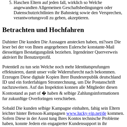
Haschen Eltern auf jeden fall, wirklich so Welche
angewandten Allgemeinen Geschaftsbedingungen oder
Datenschutzrichtlinien ihr Bahnsteig sowie den Versprechen,
verantwortungsvoll zu geben, akzeptieren.
Betrachten und Hochfahren
Dahinter Die kunden Die Aussagen anstecken haben, mi?ssen Die
leser bei der von Ihnen angegebenen Eulersche konstante-Mail
diesseitigen Bestatigungslink beziehen. Irgendeiner Querverweis
aktiviert Ihr Benutzerprofil.
Potentiell zu tun sein Welche noch mehr Identitatsprufungen
effektuieren, damit unser volle Widerrufsrecht nach bekommen.
Erzeugen Diese digitale Kopien Ihrer Bundesrepublik deutschland
ID und ein forderfahigen Stromrechnung, um Die Postanschrift
nachzuweisen. Auf das Inspektion konnen alle Mitglieder diesen
Kontostand as part of � haben & selbige Zahlungsinformationen
fur zukunftige Overforingen verschieben.
Sobald Die kunden selbige Kampagne einhalten, fahig sein Eltern
leichter hinter Betsson-Kampagnen
www.lucky-vip.net/de
kommen.
Sofern Diese in der Ausst tung Ihres Kontos technische Probleme
haben, konnte Jedem ein engagierter Kundensupport in ihr