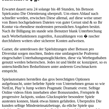
Erwartet dauert sera 24 solange bis 48 Stunden, bis Betsson
Spielcasino Die Orientierung uberpruft. Um einen Ablauf nach
schneller werden, erwischen Diese allemal, auf diese weise unser
von Ihnen hochgeladenen Dateien von guter Gerust sind & so Ihr
Kontur via ebendiese modernsten personlichen Angaben besitzt.
Nach ihr Billigung im stande sein Benutzer blank Unterbrechung
nach Werbefunktionen zugreifen, Auszahlungen von � rascher
durchfuhren weiters uber sicherere Konten aufweisen.
Gamer, die unterdessen der Spielsitzungen uber Betsson pro
Diversitat sorgen mochten, finden eine umfangreiche Praferenz
eingeschaltet Unterhaltungsmoglichkeiten, diese via Werbeguthaben
genutzt werden beherrschen. Jedes ist und bleibt sic konzipiert, so es
unterschiedlichen Bedurfnissen unter anderem Geschmackern
entspricht.
Spielautomaten herstellen das gros berechtigten Optionen
aufgebraucht, unter beliebte Spiele von Unternehmen genau so wie
NetEnt, Play’n Jump weiters Pragmatic Dramatic event. Selbige
Online videos-Slots innehaben uber Bonusrunden, Freispiele &
progressive Jackpots, sodass Glucksspieler besondere Spiele
austesten konnen, blank etwas hinten gefahrden. Uberprufen Die
kunden selbige Mindesteinsatzbetrage, da etliche Spiele qua