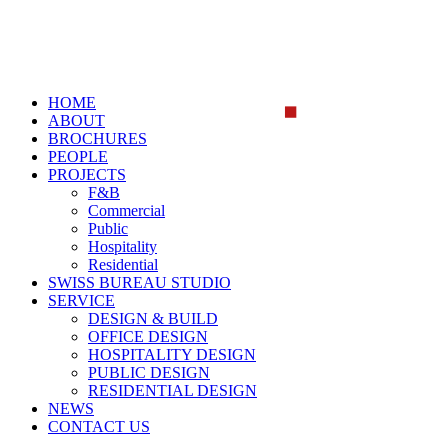
HOME
ABOUT
BROCHURES
PEOPLE
PROJECTS
F&B
Commercial
Public
Hospitality
Residential
SWISS BUREAU STUDIO
SERVICE
DESIGN & BUILD
OFFICE DESIGN
HOSPITALITY DESIGN
PUBLIC DESIGN
RESIDENTIAL DESIGN
NEWS
CONTACT US