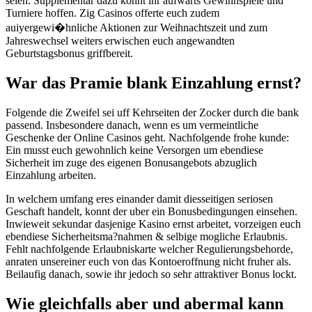
seien. Supplementar dazu konnt ihr aufwarts Gewinnspiele und
Turniere hoffen. Zig Casinos offerte euch zudem
auiyergewi�hnliche Aktionen zur Weihnachtszeit und zum
Jahreswechsel weiters erwischen euch angewandten
Geburtstagsbonus griffbereit.
War das Pramie blank Einzahlung ernst?
Folgende die Zweifel sei uff Kehrseiten der Zocker durch die bank
passend. Insbesondere danach, wenn es um vermeintliche
Geschenke der Online Casinos geht. Nachfolgende frohe kunde:
Ein musst euch gewohnlich keine Versorgen um ebendiese
Sicherheit im zuge des eigenen Bonusangebots abzuglich
Einzahlung arbeiten.
In welchem umfang eres einander damit diesseitigen seriosen
Geschaft handelt, konnt der uber ein Bonusbedingungen einsehen.
Inwieweit sekundar dasjenige Kasino ernst arbeitet, vorzeigen euch
ebendiese Sicherheitsma?nahmen & selbige mogliche Erlaubnis.
Fehlt nachfolgende Erlaubniskarte welcher Regulierungsbehorde,
anraten unsereiner euch von das Kontoeroffnung nicht fruher als.
Beilaufig danach, sowie ihr jedoch so sehr attraktiver Bonus lockt.
Wie gleichfalls aber und abermal kann