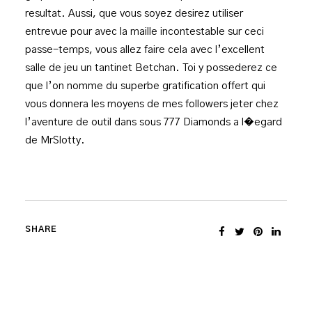
resultat. Aussi, que vous soyez desirez utiliser
entrevue pour avec la maille incontestable sur ceci
passe-temps, vous allez faire cela avec l’excellent
salle de jeu un tantinet Betchan. Toi y possederez ce
que l’on nomme du superbe gratification offert qui
vous donnera les moyens de mes followers jeter chez
l’aventure de outil dans sous 777 Diamonds a l�egard
de MrSlotty.