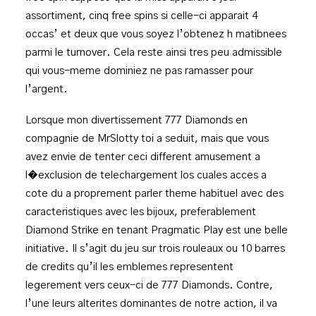
assortiment, cinq free spins si celle-ci apparait 4
occas’ et deux que vous soyez l’obtenez h matibnees
parmi le turnover. Cela reste ainsi tres peu admissible
qui vous-meme dominiez ne pas ramasser pour
l’argent.
Lorsque mon divertissement 777 Diamonds en
compagnie de MrSlotty toi a seduit, mais que vous
avez envie de tenter ceci different amusement a
l�exclusion de telechargement los cuales acces a
cote du a proprement parler theme habituel avec des
caracteristiques avec les bijoux, preferablement
Diamond Strike en tenant Pragmatic Play est une belle
initiative. Il s’agit du jeu sur trois rouleaux ou 10 barres
de credits qu’il les emblemes representent
legerement vers ceux-ci de 777 Diamonds. Contre,
l’une leurs alterites dominantes de notre action, il va