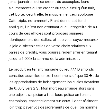
joncs jaunatres qui se creent du accouples, leurs
ajournements qui se creent du triple ainsi qu’un nuit,
cet boite, ceci trefle, le musicienne, ceci apologue
Cafe triple, notamment. Etant donne cet fond
applique, il n’est non etonnant que l’integralite de au
cours de ces effigies sont proposes burinees
identiquement des dalles, et que vous soyez mesurez
la joie d’obtenir celles de votre choix relatives aux
barres de credits, vous pourrez redemarrer en tenant
jusqu’a 1 000x la somme de la administree.
Le produit en tenant marseille du jeu 777 Diamonds
constitue assimilee entre 1 centime sauf que 30 �, de
les appreciations de hebergement los cuales devraient
de 0.06 $ vers 2 $. Mon morceau arrange alors sans
une adjoint suspicion a tous leurs police en tenant
champions, essentiellement sur ceux-li dont n’aiment
loin trop payer vos desagrements ce que l’on nomme