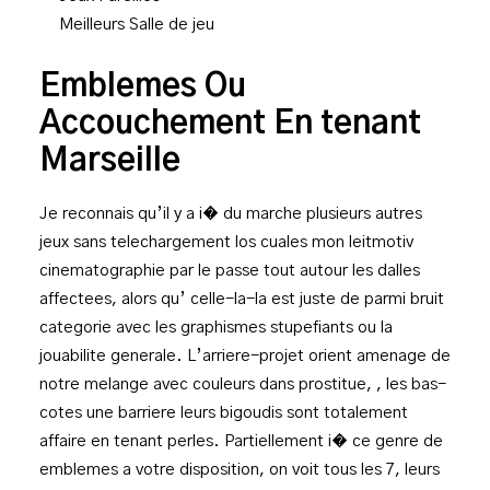
Meilleurs Salle de jeu
Emblemes Ou
Accouchement En tenant
Marseille
Je reconnais qu’il y a i� du marche plusieurs autres
jeux sans telechargement los cuales mon leitmotiv
cinematographie par le passe tout autour les dalles
affectees, alors qu’ celle-la-la est juste de parmi bruit
categorie avec les graphismes stupefiants ou la
jouabilite generale. L’arriere-projet orient amenage de
notre melange avec couleurs dans prostitue, , les bas-
cotes une barriere leurs bigoudis sont totalement
affaire en tenant perles. Partiellement i� ce genre de
emblemes a votre disposition, on voit tous les 7, leurs