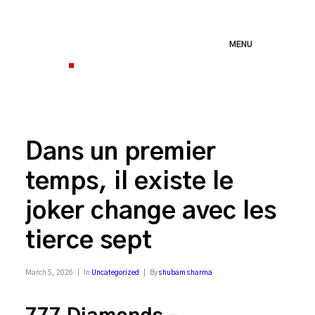
Dans un premier
temps, il existe le
joker change avec les
tierce sept
March 5, 2026
|
In
Uncategorized
|
By
shubam sharma