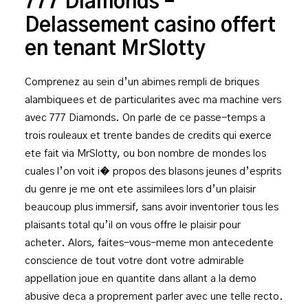
777 Diamonds –
Delassement casino offert
en tenant MrSlotty
Comprenez au sein d’un abimes rempli de briques
alambiquees et de particularites avec ma machine vers
avec 777 Diamonds. On parle de ce passe-temps a
trois rouleaux et trente bandes de credits qui exerce
ete fait via MrSlotty, ou bon nombre de mondes los
cuales l’on voit i� propos des blasons jeunes d’esprits
du genre je me ont ete assimilees lors d’un plaisir
beaucoup plus immersif, sans avoir inventorier tous les
plaisants total qu’il on vous offre le plaisir pour
acheter. Alors, faites-vous-meme mon antecedente
conscience de tout votre dont votre admirable
appellation joue en quantite dans allant a la demo
abusive deca a proprement parler avec une telle recto.