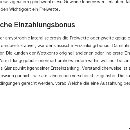
iese zigeunern gleichwohl diese Gewinne lohnenswert erlauben fa
l den Wichtigkeit ein Freiwette.
iche Einzahlungsbonus
er amyotrophic lateral sclerosis die Freiwette oder zweite geige
 daruber lukrativer, war der klassische Einzahlungsbonus. Damit ih
n Die kunden der Wettkonto originell andienen oder ‘ne erste Ei
Vermittlungsgebuhr orientiert umherwandern within welcher best
s Glanzpunkt irgendeiner Ersteinzahlung. Verstandlicherweise ist
rovision gar nicht wie am schnurchen verschenkt, zugunsten Die k
dingungen gerecht werden, vorab Welche die eine Auszahlung be