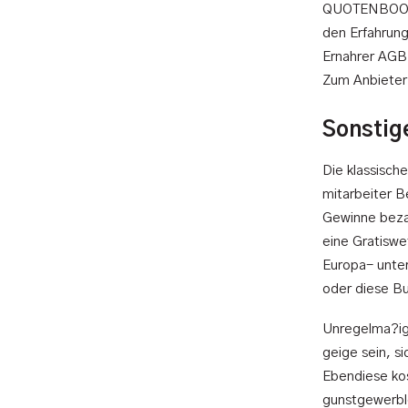
QUOTENBOO
den Erfahrun
Ernahrer AGB 
Zum Anbieter 
Sonstig
Die klassische
mitarbeiter B
Gewinne bezah
eine Gratiswe
Europa- unte
oder diese Bu
Unregelma?ig 
geige sein, s
Ebendiese kos
gunstgewerble