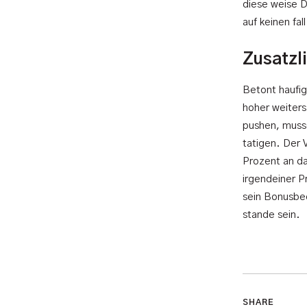
diese weise D
auf keinen fal
Zusatzl
Betont haufig
hoher weiters
pushen, musse
tatigen. Der 
Prozent an da
irgendeiner P
sein Bonusbe
stande sein.