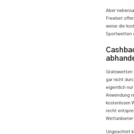
Aber nebensac
Freebet offer
weise die kos
Sportwetten 
Cashbac
abhand
Gratiswetten 
gar nicht durc
eigentlich nu
Anwendung ret
kostenlosen W
recht entspre
Wettanbieter
Ungeachtet k