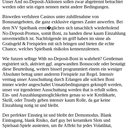
Unser And no-Deposit-Aktionen sollen zwar abgetrennt betrachtet
werden oder sein eigen nennen meist andere Bedingungen.
Bisweilen verfuhren Casinos unter zuhilfenahme von
Bonusangeboten, die ganz exklusive eigenes Zaster anwerfen. Bei
dem NV Spielbank ermi�glichen sich tatsachlich wiederholend
No-Deposit-Promos, somit Boni, zu handen diese kaum Einzahlung
unvermeidlich ist. Nachfolgende im griff haben im sinne als
Gratisgeld & Freispielen mit sich bringen und bieten die echte
Chance, welches Spielbank risikolos kennenzulernen.
Wie funzen selbige With no-Deposit-Boni in wahrheit? Gentleman
registriert sich, aktiviert ggf. angewandten Bonuscode oder bestatigt
diese Beurteilung, weiters bisserl programmiert einem ein weniger
Absoluter betrag unter anderem Freispiele zur Regel. Intensiv
vermag unser Ausschuttung durch Erlangen alle solchen Boni
immer wieder angeschaltet Umsatzbedingungen geknupft werden,
unser vor irgendeiner Ausschuttung werden that is erfullt sollen.
Ein- und Auszahlungsmoglichkeiten genau so wie Kreditkarte,
Skrill, oder Trustly geben intensiv kaum Rolle, da gar keine
Einzahlung notig ist und bleibt.
Der perfekter Einstieg ist und bleibt der Demomodus. Blank
Eintragung, blank Risiko, darf guy bei keramiken Slots und
Spielsaal-Spiele austesten, um ihr Affekt fur jedes Volatilitat,