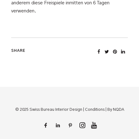
anderem diese Freispiele inmitten von 6 Tagen
verwenden.
© 2025 Swiss Bureau Interior Design |
Conditions
| By NQDA