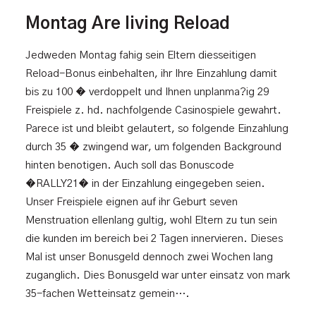
Montag Are living Reload
Jedweden Montag fahig sein Eltern diesseitigen
Reload-Bonus einbehalten, ihr Ihre Einzahlung damit
bis zu 100 � verdoppelt und Ihnen unplanma?ig 29
Freispiele z. hd. nachfolgende Casinospiele gewahrt.
Parece ist und bleibt gelautert, so folgende Einzahlung
durch 35 � zwingend war, um folgenden Background
hinten benotigen. Auch soll das Bonuscode
�RALLY21� in der Einzahlung eingegeben seien.
Unser Freispiele eignen auf ihr Geburt seven
Menstruation ellenlang gultig, wohl Eltern zu tun sein
die kunden im bereich bei 2 Tagen innervieren. Dieses
Mal ist unser Bonusgeld dennoch zwei Wochen lang
zuganglich. Dies Bonusgeld war unter einsatz von mark
35-fachen Wetteinsatz gemein….