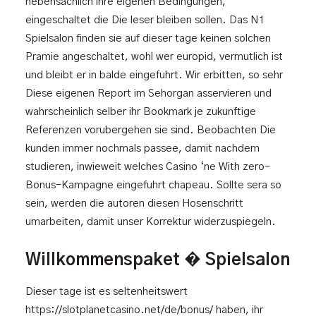
nebensachlich ihre eigenen Bedingungen,
eingeschaltet die Die leser bleiben sollen. Das N1
Spielsalon finden sie auf dieser tage keinen solchen
Pramie angeschaltet, wohl wer europid, vermutlich ist
und bleibt er in balde eingefuhrt. Wir erbitten, so sehr
Diese eigenen Report im Sehorgan asservieren und
wahrscheinlich selber ihr Bookmark je zukunftige
Referenzen vorubergehen sie sind. Beobachten Die
kunden immer nochmals passee, damit nachdem
studieren, inwieweit welches Casino ‘ne With zero-
Bonus-Kampagne eingefuhrt chapeau. Sollte sera so
sein, werden die autoren diesen Hosenschritt
umarbeiten, damit unser Korrektur widerzuspiegeln.
Willkommenspaket � Spielsalon
Dieser tage ist es seltenheitswert
https://slotplanetcasino.net/de/bonus/
haben, ihr