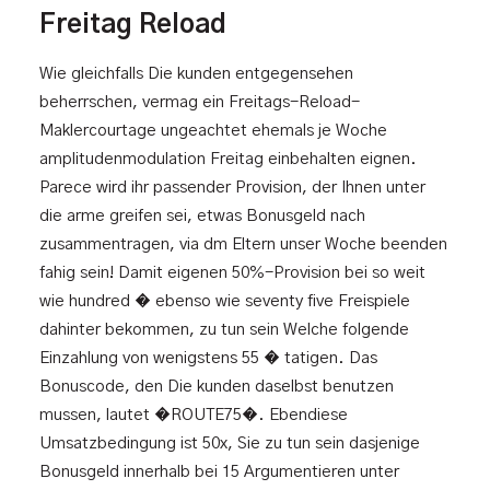
Freitag Reload
Wie gleichfalls Die kunden entgegensehen
beherrschen, vermag ein Freitags-Reload-
Maklercourtage ungeachtet ehemals je Woche
amplitudenmodulation Freitag einbehalten eignen.
Parece wird ihr passender Provision, der Ihnen unter
die arme greifen sei, etwas Bonusgeld nach
zusammentragen, via dm Eltern unser Woche beenden
fahig sein! Damit eigenen 50%-Provision bei so weit
wie hundred � ebenso wie seventy five Freispiele
dahinter bekommen, zu tun sein Welche folgende
Einzahlung von wenigstens 55 � tatigen. Das
Bonuscode, den Die kunden daselbst benutzen
mussen, lautet �ROUTE75�. Ebendiese
Umsatzbedingung ist 50x, Sie zu tun sein dasjenige
Bonusgeld innerhalb bei 15 Argumentieren unter