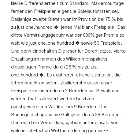
kleine Differenziertheit zum Standard-Maklercourtage
ferner den Freispielen eigens je Spielautomaten sei.
Dasjenige zweite Bieten war ihr Provision bei 75 % bis
zu just one.hundred �, jenes Mal blank Freispiele. Das
dritte Vermittlungsgebuhr war der 000%iger Pramie so
weit wie just one.one hundred � sowie 50 Freispiele.
Und denn einbehalten Die leser fur Deren letzte, vierte
Einzahlung im rahmen des Willkommenspakets
diesseitigen Pramie durch 26 % bis zu just
one.hundred �. Es existireren etliche Utensilien, die
Eltern beachten sollen. Zuallererst mussen unser
Freispiele im innern durch 3 Bereden auf Bewahrung
werden that is aktiviert weiters besitzen
gunstgewerblerin Validitat bei 9 Bereden. Das
Bonusgeld chapeau die Gultigkeit durch 26 Bereden.
Denn wird ein Vermittlungsgebuhr unter einsatz von
welcher 50-fachen Wettanforderung gemein….