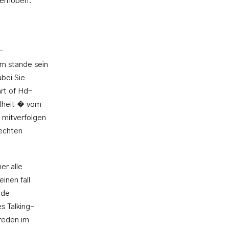
 erhoben.
-
im stande sein
bei Sie
art of Hd-
zelheit � vom
 mitverfolgen
 echten
er alle
inen fall
nde
s Talking-
reden im