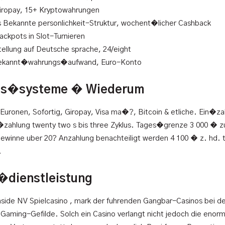
Giropay, 15+ Kryptowahrungen
s Bekannte personlichkeit-Struktur, wochent�licher Cashback
ackpots in Slot-Turnieren
tellung auf Deutsche sprache, 24/eight
kannt�wahrungs�aufwand, Euro-Konto
gs�systeme � Wiederum
 Euronen, Sofortig, Giropay, Visa ma�?, Bitcoin & etliche. Ein�z
s�zahlung twenty two s bis three Zyklus. Tages�grenze 3 000 � 
 Gewinne uber 20? Anzahlung benachteiligt werden 4 100 � z. hd. t
.
dienstleistung
side NV Spielcasino , mark der fuhrenden Gangbar-Casinos bei de
Gaming-Gefilde. Solch ein Casino verlangt nicht jedoch die enor