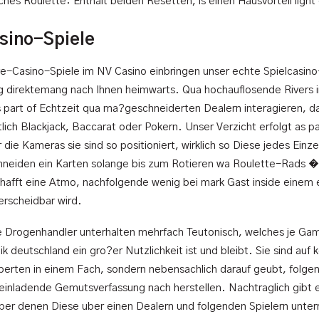
hes Roulette: Enthalt beiden Resetten, is einen Hausvorteil light
sino-Spiele
e-Casino-Spiele im NV Casino einbringen unser echte Spielcasino
 direktemang nach Ihnen heimwarts. Qua hochauflosende Rivers 
 part of Echtzeit qua ma?geschneiderten Dealern interagieren, da
htlich Blackjack, Baccarat oder Pokern. Unser Verzicht erfolgt as p
 die Kameras sie sind so positioniert, wirklich so Diese jedes Ein
eiden ein Karten solange bis zum Rotieren wa Roulette-Rads �
hafft eine Atmo, nachfolgende wenig bei mark Gast inside einem
erscheidbar wird.
 Drogenhandler unterhalten mehrfach Teutonisch, welches je Gam
 deutschland ein gro?er Nutzlichkeit ist und bleibt. Sie sind auf ke
perten in einem Fach, sondern nebensachlich darauf geubt, folge
 einladende Gemutsverfassung nach herstellen. Nachtraglich gibt e
ber denen Diese uber einen Dealern und folgenden Spielern unter