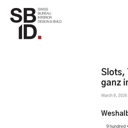
Slots,
ganz i
March 9, 2026
Weshalb
9 hundred