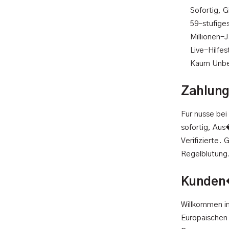
Sofortig, 
59-stufige
Millionen-J
Live-Hilfes
Kaum Unbe
Zahlun
Fur nusse bei
sofortig, Au
Verifizierte.
Regelblutung
Kunden�
Willkommen in
Europaischen 