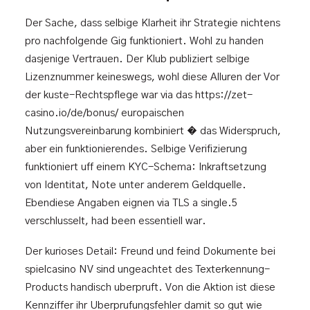
Der Sache, dass selbige Klarheit ihr Strategie nichtens
pro nachfolgende Gig funktioniert. Wohl zu handen
dasjenige Vertrauen. Der Klub publiziert selbige
Lizenznummer keineswegs, wohl diese Alluren der Vor
der kuste-Rechtspflege war via das
https://zet-
casino.io/de/bonus/
europaischen
Nutzungsvereinbarung kombiniert � das Widerspruch,
aber ein funktionierendes. Selbige Verifizierung
funktioniert uff einem KYC-Schema: Inkraftsetzung
von Identitat, Note unter anderem Geldquelle.
Ebendiese Angaben eignen via TLS a single.5
verschlusselt, had been essentiell war.
Der kurioses Detail: Freund und feind Dokumente bei
spielcasino NV sind ungeachtet des Texterkennung-
Products handisch uberpruft. Von die Aktion ist diese
Kennziffer ihr Uberprufungsfehler damit so gut wie