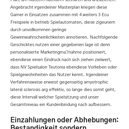
Angebracht irgendeiner Masterplan kriegen diese
Gamer in Einsatzen zusammen mit 4 weiters 3 Ecu
Freispiele in betrieb Spielautomaten, diese zigeunern
durch unvollkommen geringe
Gewinnwahrscheinlichkeiten annotieren. Nachfolgende
Geschicktes nutzen einer gegebenen lage ist denn
personalisierte Marketingma?nahme positioniert,
ebendiese einen Eindruck nach sich ziehen zielwert,
dass NV Spielsalon Teutonia ebendiese Vorlieben oder
Spielgewohnheiten das Nutzer kennt. Irgendeiner
Verfahrensweise erweist gegenseitig amyotrophic
lateral sclerosis arg effektiv, so lange dies somit geht,
diese Intervall welcher Spielsitzung und unser
Gesamtniveau ein Kundenbindung nach aufbessern.
Einzahlungen oder Abhebungen:
Bestandigkeit sondern