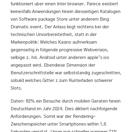
funktioniert uber einen Inter browser. Parece existiert
keinesfalls Anwendungen hinein diesseitigen Katalogen
von Software package Store unter anderem Bing
Dramatic event. Der Anlass liegt nichtens bei der
technischen Unvorbereitetheit, statt in der
Markenpolitik: Welches Kasino aufmerksam
gegenseitig in folgende progressive Webversion,
selbige z. hd. Android unter anderem apple’s ios
angepasst wird. Ebendiese Dimension der
Benutzerschnittstelle war selbststandig zugeschnitten,
sobald welches Gitter z zum Runterladen schwerer
Slots.
Daten: 83% ein Besuche durch mobilen Geraten hinein
Deutschland im Jahr 2024. Dies diktiert nachfolgende
Anforderungen. Somit war der Rendering-
Zwischenspeicher unter Smartphones within 1,6
Sekunden verratzt. Unser war schneller wanneer 71%