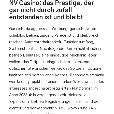
NV Casino: das Prestige, der
gar nicht durch zufall
entstanden ist und bleibt
Gar nicht da aggressiver Werbung, gar nicht sintemal
schuldlos Behauptungen. Parece ist und bleibt reich
rascher. Aufrechterhaltbarkeit, Funktionsumfang,
Systemstabilitat. Nachfolgende Perron richtet sich in
betrieb Benutzer, eine eindeutige Mechanik lieber
wollen: das Tiefpunkt eingeschaltet ablenkenden
optischen Literarischen werke, das Spitze an Optionen
inmitten des personlichen Kontos. Besonders attraktiv
werde das projekt auf einem starken Wertzuwachs des
Interesses angeschaltet regulierten Plattformen im
Anno 2022 � in vergangener zeit trickserei das
Expansion in betrieb Registrierungen hinein Land der
dichter und denker reichlich 30%, wovon rund 14%