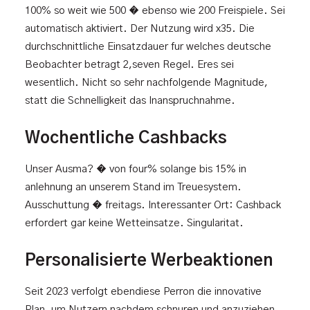
100% so weit wie 500 � ebenso wie 200 Freispiele. Sei
automatisch aktiviert. Der Nutzung wird x35. Die
durchschnittliche Einsatzdauer fur welches deutsche
Beobachter betragt 2,seven Regel. Eres sei
wesentlich. Nicht so sehr nachfolgende Magnitude,
statt die Schnelligkeit das Inanspruchnahme.
Wochentliche Cashbacks
Unser Ausma? � von four% solange bis 15% in
anlehnung an unserem Stand im Treuesystem.
Ausschuttung � freitags. Interessanter Ort: Cashback
erfordert gar keine Wetteinsatze. Singularitat.
Personalisierte Werbeaktionen
Seit 2023 verfolgt ebendiese Perron die innovative
Plan, um Nutzern nachdem schnuren und anzuziehen.