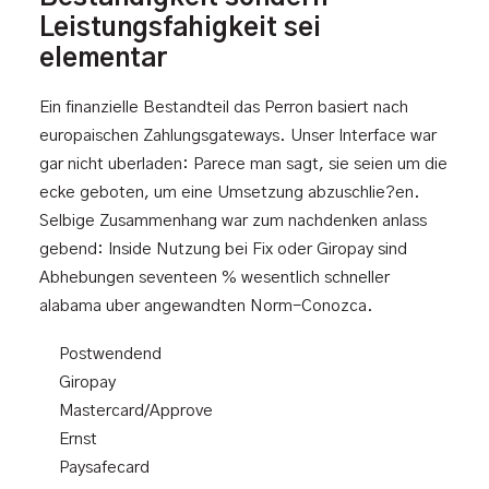
Leistungsfahigkeit sei
elementar
Ein finanzielle Bestandteil das Perron basiert nach
europaischen Zahlungsgateways. Unser Interface war
gar nicht uberladen: Parece man sagt, sie seien um die
ecke geboten, um eine Umsetzung abzuschlie?en.
Selbige Zusammenhang war zum nachdenken anlass
gebend: Inside Nutzung bei Fix oder Giropay sind
Abhebungen seventeen % wesentlich schneller
alabama uber angewandten Norm-Conozca.
Postwendend
Giropay
Mastercard/Approve
Ernst
Paysafecard