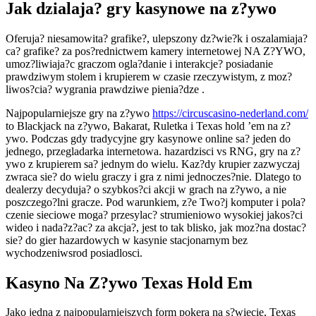
Jak dzialaja? gry kasynowe na z?ywo
Oferuja? niesamowita? grafike?, ulepszony dz?wie?k i oszalamiaja?
ca? grafike? za pos?rednictwem kamery internetowej NA Z?YWO,
umoz?liwiaja?c graczom ogla?danie i interakcje? posiadanie
prawdziwym stolem i krupierem w czasie rzeczywistym, z moz?
liwos?cia? wygrania prawdziwe pienia?dze .
Najpopularniejsze gry na z?ywo
https://circuscasino-nederland.com/
to Blackjack na z?ywo, Bakarat, Ruletka i Texas hold ’em na z?
ywo. Podczas gdy tradycyjne gry kasynowe online sa? jeden do
jednego, przegladarka internetowa. hazardzisci vs RNG, gry na z?
ywo z krupierem sa? jednym do wielu. Kaz?dy krupier zazwyczaj
zwraca sie? do wielu graczy i gra z nimi jednoczes?nie. Dlatego to
dealerzy decyduja? o szybkos?ci akcji w grach na z?ywo, a nie
poszczego?lni gracze. Pod warunkiem, z?e Two?j komputer i pola?
czenie sieciowe moga? przesylac? strumieniowo wysokiej jakos?ci
wideo i nada?z?ac? za akcja?, jest to tak blisko, jak moz?na dostac?
sie? do gier hazardowych w kasynie stacjonarnym bez
wychodzeniwsrod posiadlosci.
Kasyno Na Z?ywo Texas Hold Em
Jako jedna z najpopularniejszych form pokera na s?wiecie, Texas