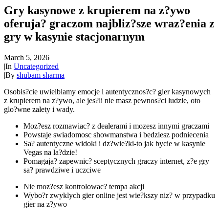
Gry kasynowe z krupierem na z?ywo
oferuja? graczom najbliz?sze wraz?enia z
gry w kasynie stacjonarnym
March 5, 2026
|
In
Uncategorized
|
By
shubam sharma
Osobis?cie uwielbiamy emocje i autentycznos?c? gier kasynowych
z krupierem na z?ywo, ale jes?li nie masz pewnos?ci ludzie, oto
glo?wne zalety i wady.
Moz?esz rozmawiac? z dealerami i mozesz innymi graczami
Powstaje swiadomosc showmanstwa i bedziesz podniecenia
Sa? autentyczne widoki i dz?wie?ki-to jak bycie w kasynie
Vegas na la?dzie!
Pomagaja? zapewnic? sceptycznych graczy internet, z?e gry
sa? prawdziwe i uczciwe
Nie moz?esz kontrolowac? tempa akcji
Wybo?r zwyklych gier online jest wie?kszy niz? w przypadku
gier na z?ywo