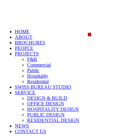
HOME
ABOUT
BROCHURES
PEOPLE
PROJECTS
F&B
Commercial
Public
Hospitality
Residential
SWISS BUREAU STUDIO
SERVICE
DESIGN & BUILD
OFFICE DESIGN
HOSPITALITY DESIGN
PUBLIC DESIGN
RESIDENTIAL DESIGN
NEWS
CONTACT US